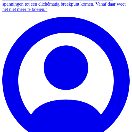
spanningen tot een clichématig breekpunt komen. Vanaf daar weet
het niet meer te boeien."