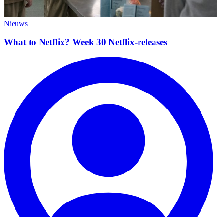
Nieuws
What to Netflix? Week 30 Netflix-releases