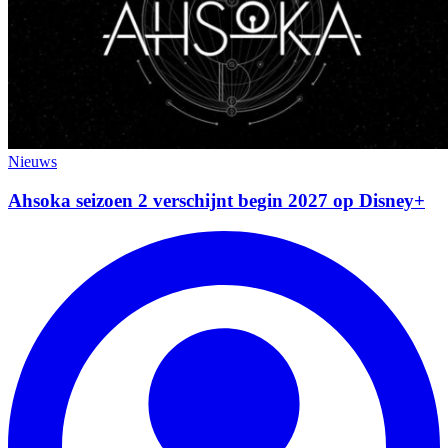
Nieuws
Ahsoka seizoen 2 verschijnt begin 2027 op Disney+