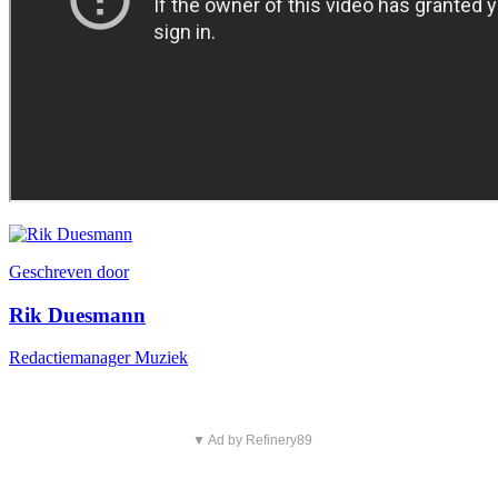
Geschreven door
Rik Duesmann
Redactiemanager Muziek
▼ Ad by Refinery89