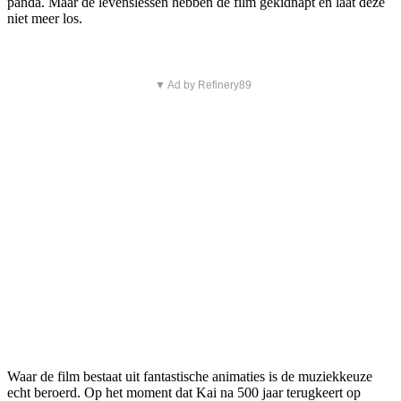
panda. Maar de levenslessen hebben de film gekidnapt en laat deze
niet meer los.
▼ Ad by Refinery89
Waar de film bestaat uit fantastische animaties is de muziekkeuze
echt beroerd. Op het moment dat Kai na 500 jaar terugkeert op