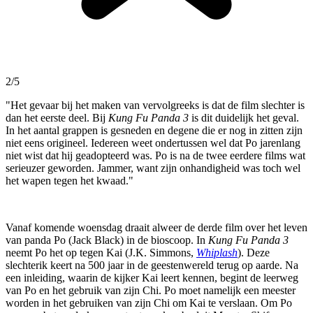
2/5
"Het gevaar bij het maken van vervolgreeks is dat de film slechter is
dan het eerste deel. Bij
Kung Fu Panda 3
is dit duidelijk het geval.
In het aantal grappen is gesneden en degene die er nog in zitten zijn
niet eens origineel. Iedereen weet ondertussen wel dat Po jarenlang
niet wist dat hij geadopteerd was. Po is na de twee eerdere films wat
serieuzer geworden. Jammer, want zijn onhandigheid was toch wel
het wapen tegen het kwaad."
Vanaf komende woensdag draait alweer de derde film over het leven
van panda Po (Jack Black) in de bioscoop. In
Kung Fu Panda 3
neemt Po het op tegen Kai (J.K. Simmons,
Whiplash
). Deze
slechterik keert na 500 jaar in de geestenwereld terug op aarde. Na
een inleiding, waarin de kijker Kai leert kennen, begint de leerweg
van Po en het gebruik van zijn Chi. Po moet namelijk een meester
worden in het gebruiken van zijn Chi om Kai te verslaan. Om Po