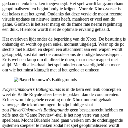
gedaan en enkele zaken toegevoegd. Het spel wordt langzamerhand
geoptimaliseerd en begint body te krijgen. Voor de Xbox-versie is
dat helaas niet het geval. Ondanks dat deze versie de meest recente
visuele updates en nieuwe items heeft, mankeert er veel aan de
game. Grafisch is het zeer matig en de frame rate neemt regelmatig
een duik. Hierdoor wordt niet de optimale ervaring gehaald.
Het overleven lijdt onder de beperking van de Xbox. De besturing is
onhandig en wordt op geen enkel moment uitgelegd. Waar op de pc
slechts met klikken en slepen een attachment aan een wapen wordt
gekoppeld, kost dat met de console soms de nodige tussenstappen.
Er is wel een knop om dit direct te doen, maar deze reageert niet
altijd. Met dit alles draait het spel minder om vaardigheid en meer
om wie het minst klungelt met al het gedoe er omheen.
PlayerUnknown’s Battlegrounds
is in de kern een leuk concept en
weet de Battle Royale-sfeer beter te pakken dan de concurrenten.
Echter wordt de gehele ervaring op de Xbox onderuitgehaald
vanwege alle tekortkomingen. In zijn huidige staat
zou
PlayerUnknown’s Battlegrounds
geen bestaansrecht hebben en
zelfs met de ‘Game Preview’-titel is het nog verre van goed
speelbaar. Mocht Bluehole hard gaan werken om de onderliggende
systemen soepeler te maken zodat het spel geoptimaliseerd wordt