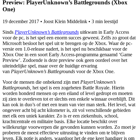
Preview: PlayerUnknown’s Battlegrounds (Xbox
One)
19 december 2017
•
Joost Klein Middelink
•
3 min leestijd
Sinds
PlayerUnknown’s Battlegrounds
uitkwam in Early Access
voor de pc, is het spel een enorm succes geweest. Zelfs zo groot dat
Microsoft besloot het spel uit te brengen op de Xbox. Waar de pc-
versie een 1.0-release nadert, is het spel nu beschikbaar voor de
Xbox One in een soort Early Access-programma genaamd ‘Game
Preview’. Zodoende is deze preview ook geen oordeel over het
uiteindelijke spel, maar over de huidige ervaring
van
PlayerUnknown’s Battlegrounds
voor de Xbox One.
Voor de mensen die onbekend zijn met
PlayerUnknown’s
Battlegrounds,
het spel is een zogeheten Battle Royale. Hierin
worden honderd mensen op een eiland of level gedropt en moeten
zij zien te overleven tot er slechts een enkele winnaar overblijft. Dit
kan ook in duo’s of met een team van vier man sterk. Het level, wat
ongeveer acht bij acht kilometer is, zit vol verschillende gebieden
met elk een uniek karakter. Zo is er een ziekenhuis, school,
krachtcentrale en militaire basis. Elke locatie beschikt over
willekeurige voorwerpen die gevonden kunnen worden. Zo moet je
proberen de meest effectieve uitrusting te vinden om te blijven
leven. Elk potje is anders, waardoor het de ene keer handiger is om