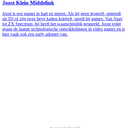
Joost Klein Middelink
Joost is een gamer in hart en nieren. Als hij geen lesgeeft, optreedt
als DJ of zijn twee lieve katten kriebelt, speelt hij games. Van Atari
tot ZX Spectrum, hij heeft het waarschijnlijk gespeeld. Joost volgt
graag de laatste technologische ontwikkelingen in video games en is
hier vaak ook een early adopter van.