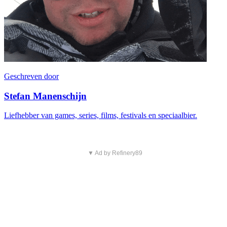
Geschreven door
Stefan Manenschijn
Liefhebber van games, series, films, festivals en speciaalbier.
▼ Ad by Refinery89