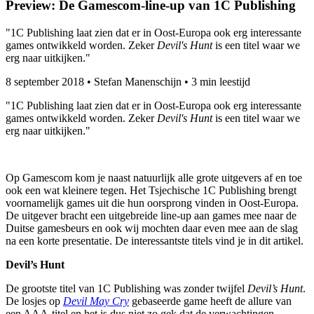
Preview: De Gamescom-line-up van 1C Publishing
"1C Publishing laat zien dat er in Oost-Europa ook erg interessante
games ontwikkeld worden. Zeker
Devil's Hunt
is een titel waar we
erg naar uitkijken."
8 september 2018
•
Stefan Manenschijn
•
3 min leestijd
"1C Publishing laat zien dat er in Oost-Europa ook erg interessante
games ontwikkeld worden. Zeker
Devil's Hunt
is een titel waar we
erg naar uitkijken."
Op Gamescom kom je naast natuurlijk alle grote uitgevers af en toe
ook een wat kleinere tegen. Het Tsjechische 1C Publishing brengt
voornamelijk games uit die hun oorsprong vinden in Oost-Europa.
De uitgever bracht een uitgebreide line-up aan games mee naar de
Duitse gamesbeurs en ook wij mochten daar even mee aan de slag
na een korte presentatie. De interessantste titels vind je in dit artikel.
Devil’s Hunt
De grootste titel van 1C Publishing was zonder twijfel
Devil’s Hunt
.
De losjes op
Devil May Cry
gebaseerde game heeft de allure van
een AAA-titel en het is dus niet zo gek dat de verwachtingen