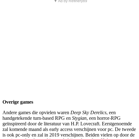
▼ Ad by Refinery89
Overige games
Andere games die opvielen waren
Deep Sky Derelics
, een
handgetekende turn-based RPG en
Stygian
, een horror-RPG
geïnspireerd door de literatuur van H.P. Lovecraft. Eerstgenoemde
zal komende maand als early access verschijnen voor pc. De tweede
is ook pc-only en zal in 2019 verschijnen. Beiden vielen op door de