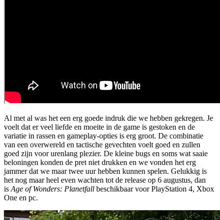
Al met al was het een erg goede indruk die we hebben gekregen. Je
voelt dat er veel liefde en moeite in de game is gestoken en de
variatie in rassen en gameplay-opties is erg groot. De combinatie
van een overwereld en tactische gevechten voelt goed en zullen
goed zijn voor urenlang plezier. De kleine bugs en soms wat saaie
beloningen konden de pret niet drukken en we vonden het erg
jammer dat we maar twee uur hebben kunnen spelen. Gelukkig is
het nog maar heel even wachten tot de release op 6 augustus, dan
is
Age of Wonders: Planetfall
beschikbaar voor PlayStation 4, Xbox
One en pc.