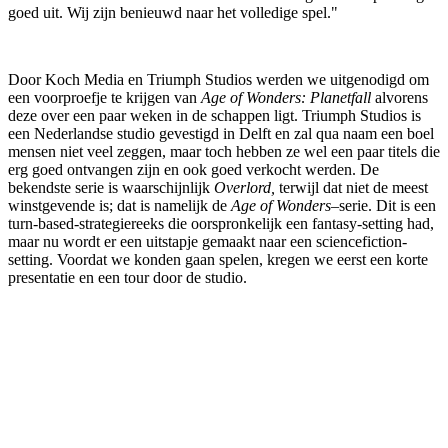
goed uit. Wij zijn benieuwd naar het volledige spel."
Door Koch Media en Triumph Studios werden we uitgenodigd om
een voorproefje te krijgen van
Age of Wonders: Planetfall
alvorens
deze over een paar weken in de schappen ligt. Triumph Studios is
een Nederlandse studio gevestigd in Delft en zal qua naam een boel
mensen niet veel zeggen, maar toch hebben ze wel een paar titels die
erg goed ontvangen zijn en ook goed verkocht werden. De
bekendste serie is waarschijnlijk
Overlord,
terwijl dat niet de meest
winstgevende is; dat is namelijk de
Age of Wonders
–
serie. Dit is een
turn-based-strategiereeks die oorspronkelijk een fantasy-setting had,
maar nu wordt er een uitstapje gemaakt naar een sciencefiction-
setting. Voordat we konden gaan spelen, kregen we eerst een korte
presentatie en een tour door de studio.