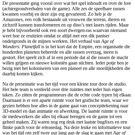
De presentatie ging vooral over wat het spel inhoudt en over de lore
(achtergrondverhalen van de game). Alle zes de speelbare rassen
kwamen voorbij en deze zijn erg gevarieerd. Zo heb je de
Amazones, een volk bestaande uit vrouwen die terrein, dieren en
zichzelf kunnen transformeren en op dino’s met lasers rijden. Maar
je hebt bijvoorbeeld ook een soort dwergen-ras waarvan niemand
weet hoe ze eruitzien omdat ze altijd met een dik pantser
ondergronds in de mijnen werkten. Het verhaal van
Age of
Wonders: Planetfall
is in het kort dat de Empire, een organisatie die
honderden planeten beheerde en alle rassen overzag, ineen is
gestort. Het speelt zich af in een periode dat al die rassen de macht
willen grijpen en nieuwe koloniën gaan stichten. Ieder potje ben je
bezig met het koloniseren van een planeet en alle moeilijkheden die
daarbij komen kijken.
Na de presentatie was het tijd voor een kleine tour door de studio.
Het hele team is verdeeld over drie ruimtes met ieder hun eigen
taken. Zo zitten de programmeurs die de echte code typen bij elkaar.
Daarnaast is er een aparte ruimte voor het grafische team, waar we
gezien hebben hoe alles in de game gaat van concepttekening naar
3D-model en dan animatie en afwerking. De laatste ruimte is voor
de medewerkers die alles bij elkaar brengen en de game tot een
geheel maken. Zij waren nog erg druk met laatste bugfixes en een
flinke patch voor de releasedag. Na deze leuke en informatieve tour
was het tijd om zelf twee uur lang aan de slag te gaan met
Age of