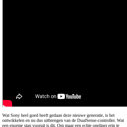
Wat Sony heel goed heeft gedaan deze nieuwe generatie, is het
ontwikkelen en nu dus uitbrengen van de DualSense-controller. Wat
een enorme stap vooruit is dit. Om maar een echte oneliner erin te