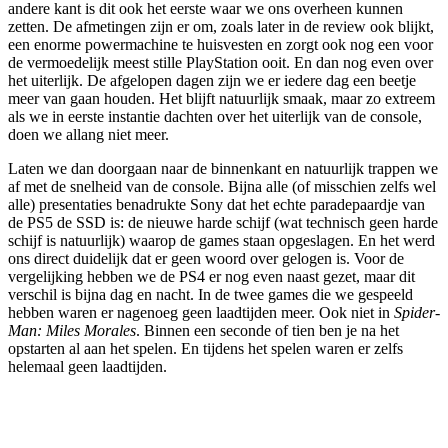
andere kant is dit ook het eerste waar we ons overheen kunnen
zetten. De afmetingen zijn er om, zoals later in de review ook blijkt,
een enorme powermachine te huisvesten en zorgt ook nog een voor
de vermoedelijk meest stille PlayStation ooit. En dan nog even over
het uiterlijk. De afgelopen dagen zijn we er iedere dag een beetje
meer van gaan houden. Het blijft natuurlijk smaak, maar zo extreem
als we in eerste instantie dachten over het uiterlijk van de console,
doen we allang niet meer.
Laten we dan doorgaan naar de binnenkant en natuurlijk trappen we
af met de snelheid van de console. Bijna alle (of misschien zelfs wel
alle) presentaties benadrukte Sony dat het echte paradepaardje van
de PS5 de SSD is: de nieuwe harde schijf (wat technisch geen harde
schijf is natuurlijk) waarop de games staan opgeslagen. En het werd
ons direct duidelijk dat er geen woord over gelogen is. Voor de
vergelijking hebben we de PS4 er nog even naast gezet, maar dit
verschil is bijna dag en nacht. In de twee games die we gespeeld
hebben waren er nagenoeg geen laadtijden meer. Ook niet in
Spider-
Man: Miles Morales
. Binnen een seconde of tien ben je na het
opstarten al aan het spelen. En tijdens het spelen waren er zelfs
helemaal geen laadtijden.