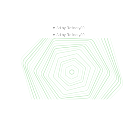
▼ Ad by Refinery89
▼ Ad by Refinery89