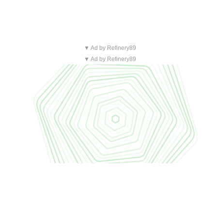
▼ Ad by Refinery89
▼ Ad by Refinery89