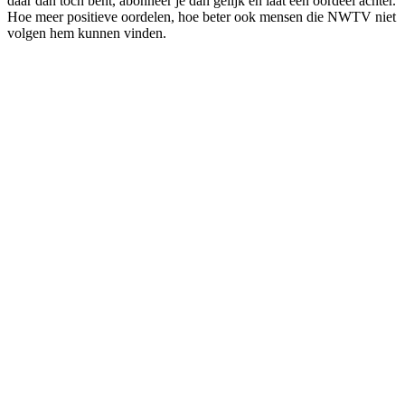
daar dan toch bent, abonneer je dan gelijk en laat een oordeel achter.
Hoe meer positieve oordelen, hoe beter ook mensen die NWTV niet
volgen hem kunnen vinden.