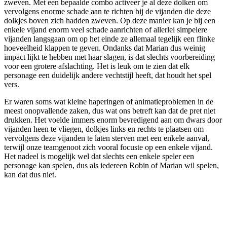
zweven. Met een bepaalde combo activeer je al deze dolken om
vervolgens enorme schade aan te richten bij de vijanden die deze
dolkjes boven zich hadden zweven. Op deze manier kan je bij een
enkele vijand enorm veel schade aanrichten of allerlei simpelere
vijanden langsgaan om op het einde ze allemaal tegelijk een flinke
hoeveelheid klappen te geven. Ondanks dat Marian dus weinig
impact lijkt te hebben met haar slagen, is dat slechts voorbereiding
voor een grotere afslachting. Het is leuk om te zien dat elk
personage een duidelijk andere vechtstijl heeft, dat houdt het spel
vers.
Er waren soms wat kleine haperingen of animatieproblemen in de
meest onopvallende zaken, dus wat ons betreft kan dat de pret niet
drukken. Het voelde immers enorm bevredigend aan om dwars door
vijanden heen te vliegen, dolkjes links en rechts te plaatsen om
vervolgens deze vijanden te laten sterven met een enkele aanval,
terwijl onze teamgenoot zich vooral focuste op een enkele vijand.
Het nadeel is mogelijk wel dat slechts een enkele speler een
personage kan spelen, dus als iedereen Robin of Marian wil spelen,
kan dat dus niet.