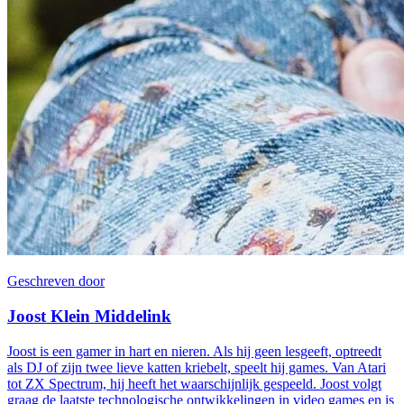
Geschreven door
Joost Klein Middelink
Joost is een gamer in hart en nieren. Als hij geen lesgeeft, optreedt
als DJ of zijn twee lieve katten kriebelt, speelt hij games. Van Atari
tot ZX Spectrum, hij heeft het waarschijnlijk gespeeld. Joost volgt
graag de laatste technologische ontwikkelingen in video games en is