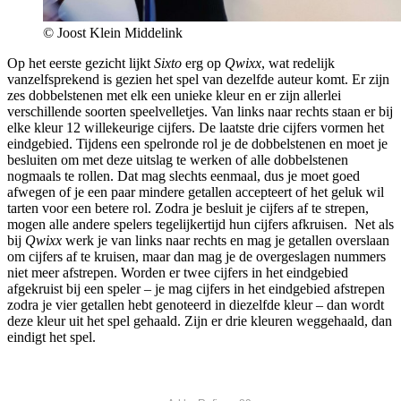
© Joost Klein Middelink
Op het eerste gezicht lijkt
Sixto
erg op
Qwixx
, wat redelijk
vanzelfsprekend is gezien het spel van dezelfde auteur komt. Er zijn
zes dobbelstenen met elk een unieke kleur en er zijn allerlei
verschillende soorten speelvelletjes. Van links naar rechts staan er bij
elke kleur 12 willekeurige cijfers. De laatste drie cijfers vormen het
eindgebied. Tijdens een spelronde rol je de dobbelstenen en moet je
besluiten om met deze uitslag te werken of alle dobbelstenen
nogmaals te rollen. Dat mag slechts eenmaal, dus je moet goed
afwegen of je een paar mindere getallen accepteert of het geluk wil
tarten voor een betere rol. Zodra je besluit je cijfers af te strepen,
mogen alle andere spelers tegelijkertijd hun cijfers afkruisen. Net als
bij
Qwixx
werk je van links naar rechts en mag je getallen overslaan
om cijfers af te kruisen, maar dan mag je de overgeslagen nummers
niet meer afstrepen. Worden er twee cijfers in het eindgebied
afgekruist bij een speler – je mag cijfers in het eindgebied afstrepen
zodra je vier getallen hebt genoteerd in diezelfde kleur – dan wordt
deze kleur uit het spel gehaald. Zijn er drie kleuren weggehaald, dan
eindigt het spel.