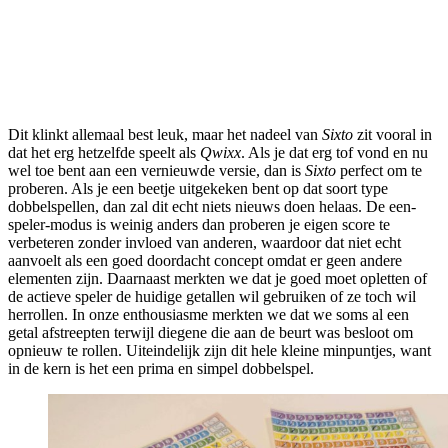
Dit klinkt allemaal best leuk, maar het nadeel van
Sixto
zit vooral in
dat het erg hetzelfde speelt als
Qwixx
. Als je dat erg tof vond en nu
wel toe bent aan een vernieuwde versie, dan is
Sixto
perfect om te
proberen. Als je een beetje uitgekeken bent op dat soort type
dobbelspellen, dan zal dit echt niets nieuws doen helaas. De een-
speler-modus is weinig anders dan proberen je eigen score te
verbeteren zonder invloed van anderen, waardoor dat niet echt
aanvoelt als een goed doordacht concept omdat er geen andere
elementen zijn. Daarnaast merkten we dat je goed moet opletten of
de actieve speler de huidige getallen wil gebruiken of ze toch wil
herrollen. In onze enthousiasme merkten we dat we soms al een
getal afstreepten terwijl diegene die aan de beurt was besloot om
opnieuw te rollen. Uiteindelijk zijn dit hele kleine minpuntjes, want
in de kern is het een prima en simpel dobbelspel.