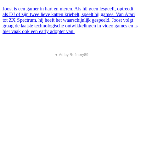
Joost is een gamer in hart en nieren. Als hij geen lesgeeft, optreedt
als DJ of zijn twee lieve katten kriebelt, speelt hij games. Van Atari
tot ZX Spectrum, hij heeft het waarschijnlijk gespeeld. Joost volgt
graag de laatste technologische ontwikkelingen in video games en is
hier vaak ook een early adopter van.
▼ Ad by Refinery89