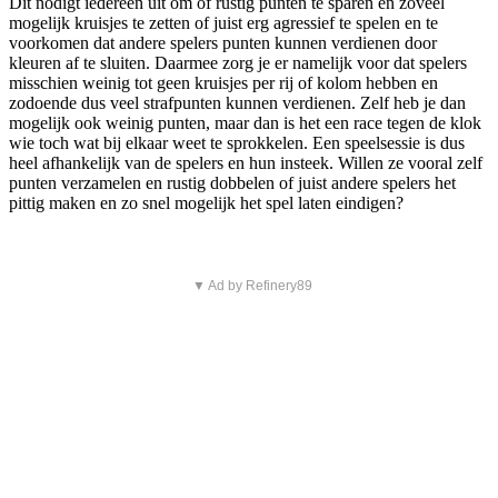
Dit nodigt iedereen uit om of rustig punten te sparen en zoveel
mogelijk kruisjes te zetten of juist erg agressief te spelen en te
voorkomen dat andere spelers punten kunnen verdienen door
kleuren af te sluiten. Daarmee zorg je er namelijk voor dat spelers
misschien weinig tot geen kruisjes per rij of kolom hebben en
zodoende dus veel strafpunten kunnen verdienen. Zelf heb je dan
mogelijk ook weinig punten, maar dan is het een race tegen de klok
wie toch wat bij elkaar weet te sprokkelen. Een speelsessie is dus
heel afhankelijk van de spelers en hun insteek. Willen ze vooral zelf
punten verzamelen en rustig dobbelen of juist andere spelers het
pittig maken en zo snel mogelijk het spel laten eindigen?
▼ Ad by Refinery89