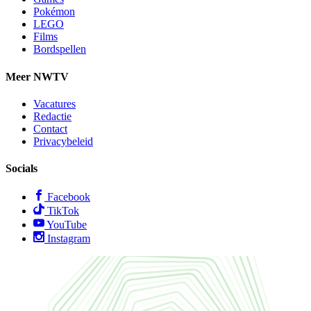
Pokémon
LEGO
Films
Bordspellen
Meer NWTV
Vacatures
Redactie
Contact
Privacybeleid
Socials
Facebook
TikTok
YouTube
Instagram