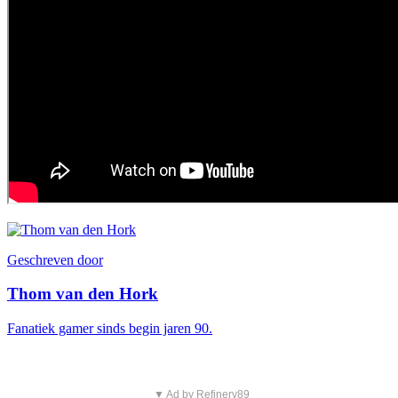
Geschreven door
Thom van den Hork
Fanatiek gamer sinds begin jaren 90.
▼ Ad by Refinery89