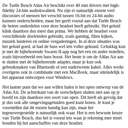
De Turtle Beach Atlas Air beschikt over 40 mm drivers met high-
fidelity 24-bits audiokwaliteit. Nu zijn er natuurlijk enorm veel
discussies of mensen het verschil tussen 16-bit en 24-bit audio
kunnen onderscheiden, maar het geeft vooral aan dat Turtle Beach
de betere onderdelen voor deze headset heeft gebruikt. Het geluid
klink daardoor dus meer dan prima. We hebben de headset voor
verschillende doeleinden gebruikt, zoals gaming, films kijken,
muziek luisteren en online vergaderingen. In al deze situaties was
het geluid goed, al had de bass wel iets voller gekund. Gelukkig kun
je met de bijbehorende Swarm II-app nog het een en ander instellen,
zoals bijvoorbeeld een bass boost. Het beste is om de Altlas Air aan
te sluiten met de bijbehorende adapter, maar je kun ook
gebruikmaken van Bluetooth of een ouderwetste kabel. Alles werkt
overigens ook in combinatie met een MacBook, maar uiteindelijk is
het apparaat ontworpen voor Windows.
Het laatste punt dat we aan willen halen is het open ontwerp van de
Atlas Air. De achterkant van de oorschelpen sluiten niet aan op je
hoofd en zijn daardoor een soort van open. Dit heeft als gevolg dat
je dus ook alle omgevingsgeluiden goed kunt horen. Je kunt je
voorstellen dat dit enorm handig kan zijn, maar het
tegenovergestelde is natuurlijk ook waar. Het is een bewuste keuze
van Turtle Beach, dus het is vooral iets waar je rekening mee moet
houden bij het aanschaffen van deze headset.