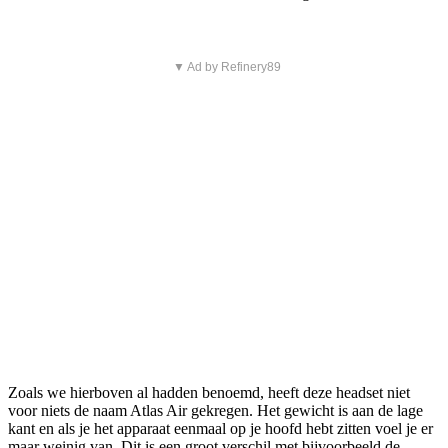
▼ Ad by Refinery89
Zoals we hierboven al hadden benoemd, heeft deze headset niet
voor niets de naam Atlas Air gekregen. Het gewicht is aan de lage
kant en als je het apparaat eenmaal op je hoofd hebt zitten voel je er
maar weinig van. Dit is een groot verschil met bijvoorbeeld de