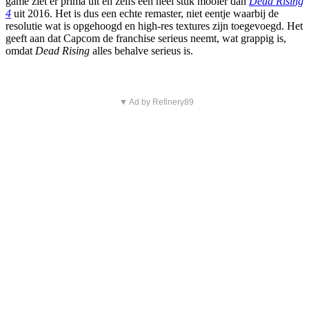
game ziet er prima uit en zelfs een heel stuk mooier dan
Dead Rising
4
uit 2016. Het is dus een echte remaster, niet eentje waarbij de
resolutie wat is opgehoogd en high-res textures zijn toegevoegd. Het
geeft aan dat Capcom de franchise serieus neemt, wat grappig is,
omdat
Dead Rising
alles behalve serieus is.
▼ Ad by Refinery89