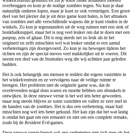
winkelcentrum gestuurd en zul je soms flinke afstanden moeten
overbruggen en kom je de nodige zombies tegen. Nu kun je daar
natuurlijk omheen lopen, maar je kunt ze ook vernietigen. Een groot
deel van het plezier dat je uit deze game kunt halen, is het afmaken
van zombies met alle verschillende wapens die je kunt vinden in de
winkels. Zo kun je tegenstanders uit de weg ruimen met een stok of
honkbalknuppel, maar het is nog veel leuker om dat te doen met een
paspop, zeis of gitaar. Dit is nog steeds net zo leuk als in het
origineel en zelfs misschien wel wat leuker omdat er een aantal
verbeteringen zijn doorgevoerd. Zo kun je nu bewegen tijdens het
richten en zijn de special moves veel makkelijker uit te voeren. Dit
neemt een deel van de frustraties weg die wij achttien jaar geleden
hadden.
Het is ook belangrijk om mensen te redden die ergens vastzitten in
het winkelcentrum en ze vervolgens naar de veilige ruimte te
brengen. Het probleem met de originele game was, dat de
overlevenden nogal dom waren en moeite hebben om obstakels te
ontwijken. In deze nieuwe versie is het wel iets beter geworden,
maar nog steeds blijven ze soms vastzitten en vallen ze zeer snel in
de handen van de zombies. Het is dus een verbetering, maar had
misschien nog wel iets beter gekund. Het kan zijn dat het wat lastig
is omdat het gaat om een remaster en niet om een complete remake,
zoals bij de
Resident Evil
-games.
Deze nieuwe versie brengt ook een verbetering met zich mee als het