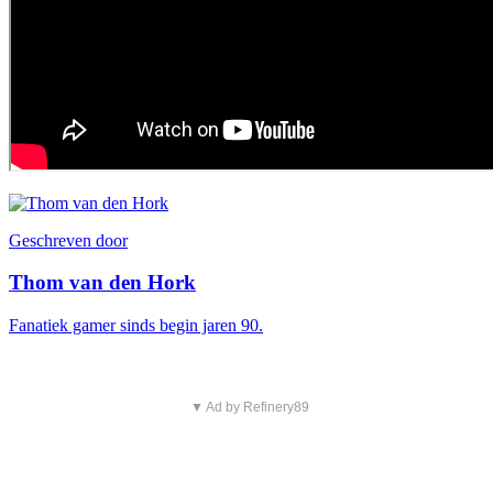
Geschreven door
Thom van den Hork
Fanatiek gamer sinds begin jaren 90.
▼ Ad by Refinery89