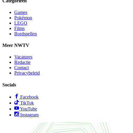
Categorieën
Games
Pokémon
LEGO
Films
Bordspellen
Meer NWTV
Vacatures
Redactie
Contact
Privacybeleid
Socials
Facebook
TikTok
YouTube
Instagram