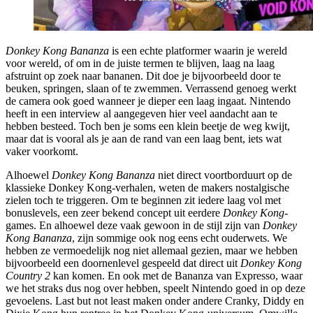
Donkey Kong Bananza
is een echte platformer waarin je wereld
voor wereld, of om in de juiste termen te blijven, laag na laag
afstruint op zoek naar bananen. Dit doe je bijvoorbeeld door te
beuken, springen, slaan of te zwemmen. Verrassend genoeg werkt
de camera ook goed wanneer je dieper een laag ingaat. Nintendo
heeft in een interview al aangegeven hier veel aandacht aan te
hebben besteed. Toch ben je soms een klein beetje de weg kwijt,
maar dat is vooral als je aan de rand van een laag bent, iets wat
vaker voorkomt.
Alhoewel
Donkey Kong Bananza
niet direct voortborduurt op de
klassieke Donkey Kong-verhalen, weten de makers nostalgische
zielen toch te triggeren. Om te beginnen zit iedere laag vol met
bonuslevels, een zeer bekend concept uit eerdere
Donkey Kong
-
games. En alhoewel deze vaak gewoon in de stijl zijn van
Donkey
Kong Bananza
, zijn sommige ook nog eens echt ouderwets. We
hebben ze vermoedelijk nog niet allemaal gezien, maar we hebben
bijvoorbeeld een doornenlevel gespeeld dat direct uit
Donkey Kong
Country 2
kan komen. En ook met de Bananza van Expresso, waar
we het straks dus nog over hebben, speelt Nintendo goed in op deze
gevoelens. Last but not least maken onder andere Cranky, Diddy en