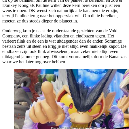
uit op de bananen om de kern van de planeet te bereiken en zowel
Donkey Kong als Pauline willen deze kern bereiken om juist een
wens te doen. DK wenst zich natuurlijk alle bananen die er zijn,
terwijl Pauline terug naar het oppervlak wil. Om dit te bereiken,
moeten ze dus steeds dieper de planeet in.
Onderweg kom je naast de onderstaande gezichten van de Void
Company, een flinke lading vijanden en eindbazen tegen. Het
varieert flink en de een is wat uitdagender dan de ander. Sommige
bestaan zelfs uit steen en krijg je niet altijd even makkelijk kapot. De
eindbazen zijn ook flink afwisselend, maar zeker niet altijd even
uitdagend jammer genoeg. Dit komt voornamelijk door de Bananzas
waar we het later nog over hebben.