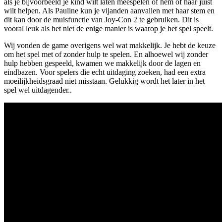
als je bijvoorbeeld je kind wilt laten meespelen of hem of haar juist
wilt helpen. Als Pauline kun je vijanden aanvallen met haar stem en
dit kan door de muisfunctie van Joy-Con 2 te gebruiken. Dit is
vooral leuk als het niet de enige manier is waarop je het spel speelt.
Wij vonden de game overigens wel wat makkelijk. Je hebt de keuze
om het spel met of zonder hulp te spelen. En alhoewel wij zonder
hulp hebben gespeeld, kwamen we makkelijk door de lagen en
eindbazen. Voor spelers die echt uitdaging zoeken, had een extra
moeilijkheidsgraad niet misstaan. Gelukkig wordt het later in het
spel wel uitdagender..