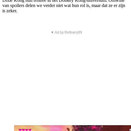
Dixie Kong hun rentree in het Donkey Kong-universum. Omwille
van spoilers delen we verder niet wat hun rol is, maar dat ze er zijn
is zeker.
▼ Ad by Refinery89