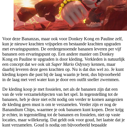
Voor deze Bananzas, maar ook voor Donkey Kong en Pauline zelf,
kun je nieuwe krachten vrijspelen en bestaande krachten upgraden
met ervaringspunten. De eerdergenoemde bananen leveren per vijf
bananen een ervaringspunt op. Een andere manier om Donkey
Kong en Pauline te upgraden is door kleding. Verkleden is natuurlijk
een concept dat we ook uit
Super Mario Odyssey
kennen, maar
daarbij leveren deze geen krachten op. Nu is dat dus wel zo. Je kunt
kleding kopen die past bij de laag waarin je bent, dus bijvoorbeeld
in de laag met veel water kun je door een outfit sneller zwemmen.
De kleding koop je met fossielen, net als de bananen zijn dat een
van de vele verzamelobjecten van het spel. In tegenstelling tot de
bananen, heb je deze niet echt nodig om verder te komen aangezien
de kleding geen must is om te verzamelen. Verder zijn er nog de
Banandium Chips, waarmee je ook bananen kunt kopen. Deze krijg
je echter, in tegenstelling tot de bananen en fossielen, niet op vaste
locaties, maar willekeurig. Dat geldt ook voor goud, het laatste dat je
kunt verzamelen. Goud is nodig om bijvoorbeeld bepaalde