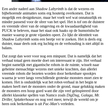
Een ander nadeel aan
Shadow Labyrinth
is dat de wezens en
bijbehorende animaties soms erg houterig overkomen. Dat is
mogelijk een designkeuze, maar het voelt wel wat onnatuurlijk en
minder passend voor de sfeer van het spel. Het is tof om de duistere
en vreemde sfeer van de omgeving en de kwaadaardigheid van
PUCK te beleven, maar het staat ook haaks op de humoristische
manier waarop je grote vijanden opeet. Zo lijkt de identiteit van
Shadow Labyrinth
soms een beetje ver te zoeken. Het is deels erg
duister, maar deels ook erg luchtig en de verhouding is niet altijd in
balans.
Dat zorgt dan weer voor nog een minpunt. Dat is namelijk dat het
verhaal totaal geen moeite doet om interessant te zijn. Het verhaal
begint namelijk met gigantische robots in de ruimte, wisselt naar
geheime mensachtige wezens met unieke krachten, dan allerlei
vreemde robots die bezeten worden door herkenbare spookjes
waarna je weer langs verschillende groteske monsters moet zien te
komen. Het is onduidelijk wat het robot-verhaal in het begin te
maken heeft met de monsters onder de grond, maar gelukkig maken
de monsters een hoop goed want die zijn veel geïnspireerd door
allerlei klassieke spellen van Namco zoals
DigDug, Galaga
,
Mr.
Driller, Splatterhouse
en nog veel meer, terwijl de wereld om je
heen ook herkenbaar is uit
Pac-Man
’s verleden.