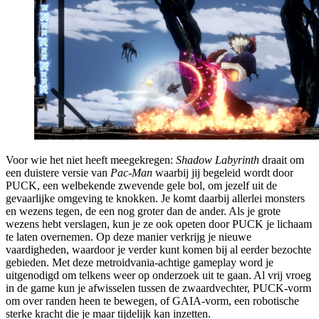
Voor wie het niet heeft meegekregen:
Shadow Labyrinth
draait om
een duistere versie van
Pac-Man
waarbij jij begeleid wordt door
PUCK, een welbekende zwevende gele bol, om jezelf uit de
gevaarlijke omgeving te knokken. Je komt daarbij allerlei monsters
en wezens tegen, de een nog groter dan de ander. Als je grote
wezens hebt verslagen, kun je ze ook opeten door PUCK je lichaam
te laten overnemen. Op deze manier verkrijg je nieuwe
vaardigheden, waardoor je verder kunt komen bij al eerder bezochte
gebieden. Met deze metroidvania-achtige gameplay word je
uitgenodigd om telkens weer op onderzoek uit te gaan. Al vrij vroeg
in de game kun je afwisselen tussen de zwaardvechter, PUCK-vorm
om over randen heen te bewegen, of GAIA-vorm, een robotische
sterke kracht die je maar tijdelijk kan inzetten.