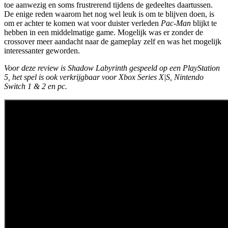
toe aanwezig en soms frustrerend tijdens de gedeeltes daartussen.
De enige reden waarom het nog wel leuk is om te blijven doen, is
om er achter te komen wat voor duister verleden
Pac-Man
blijkt te
hebben in een middelmatige game. Mogelijk was er zonder de
crossover meer aandacht naar de gameplay zelf en was het mogelijk
interessanter geworden.
Voor deze review is Shadow Labyrinth gespeeld op een PlayStation
5, het spel is ook verkrijgbaar voor Xbox Series X|S, Nintendo
Switch 1 & 2 en pc.