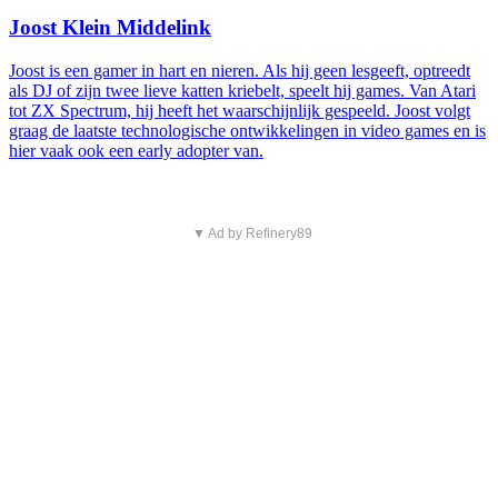
Joost Klein Middelink
Joost is een gamer in hart en nieren. Als hij geen lesgeeft, optreedt
als DJ of zijn twee lieve katten kriebelt, speelt hij games. Van Atari
tot ZX Spectrum, hij heeft het waarschijnlijk gespeeld. Joost volgt
graag de laatste technologische ontwikkelingen in video games en is
hier vaak ook een early adopter van.
▼ Ad by Refinery89