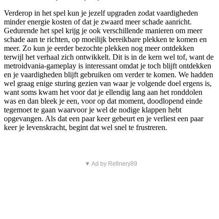
Verderop in het spel kun je jezelf upgraden zodat vaardigheden
minder energie kosten of dat je zwaard meer schade aanricht.
Gedurende het spel krijg je ook verschillende manieren om meer
schade aan te richten, op moeilijk bereikbare plekken te komen en
meer. Zo kun je eerder bezochte plekken nog meer ontdekken
terwijl het verhaal zich ontwikkelt. Dit is in de kern wel tof, want de
metroidvania-gameplay is interessant omdat je toch blijft ontdekken
en je vaardigheden blijft gebruiken om verder te komen. We hadden
wel graag enige sturing gezien van waar je volgende doel ergens is,
want soms kwam het voor dat je ellendig lang aan het ronddolen
was en dan bleek je een, voor op dat moment, doodlopend einde
tegemoet te gaan waarvoor je wel de nodige klappen hebt
opgevangen. Als dat een paar keer gebeurt en je verliest een paar
keer je levenskracht, begint dat wel snel te frustreren.
▼ Ad by Refinery89