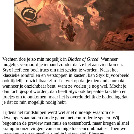
Vechten doe je zo min mogelijk in
Blades of Greed
. Wanneer
mogelijk vermoord je iemand zonder dat ze het aan zien komen.
Styx heeft een boel trucs om niet gezien te worden. Naast het
klassieke rondrollen en verstoppen in kasten, kan Styx bijvoorbeeld
ook tijdelijk onzichtbaar zijn. Let wel op dat je niemand aanraakt
wanneer je onzichtbaar bent, want ze voelen je nog wel. Mocht je
dan toch gespot worden, dan heeft Styx ook bepaalde krachten en
trucjes om te ontkomen, maar het is overduidelijk de bedoeling dat
je dat zo min mogelijk nodig hebt.
Tijdens het rondsluipen werd wel snel duidelijk waarom de
developers aanraden om de game met controller te spelen. Wij
begonnen de preview met muis en toetsenbord, maar kregen al snel
kramp in onze vingers van sommige toetsencombinaties. Toen we
overstapten op controller, werkte het een stuk fijner en