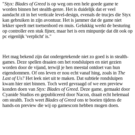
"
Styx: Blades of Greed
is op weg om een hele goede game te
worden binnen het stealth-genre. Het is duidelijk dat er veel
aandacht zit in het verticale level-design, evenals de trucjes die Styx
kan gebruiken in zijn avontuur. Het is jammer dat de game niet
lekker speelt met toetsenbord en muis. Gelukkig werkt de besturing
op controller een stuk fijner, maar het is een minpuntje dat dit ook op
pc eigenlijk 'verplicht' is."
Het mag bekend zijn dat ondergetekende niet zo goed is in stealth-
games. Deze spellen draaien om het rondsluipen en niet gezien
worden door de vijand, terwijl je hen meestal ontdoet van hun
eigendommen. Of ons leven er nou echt vanaf hing, zoals in
The
Last of Us?
Het leek niet uit te maken. Dat subtiele rondsluipen
kwam hier niet binnen. Toch werd gevraagd of we een preview
konden doen van
Styx: Blades of Greed
. Deze game, gemaakt door
Cyanide Studios en gepubliceerd door Nacon, draait echt helemaal
om stealth. Toch weet
Blades of Greed
ons te boeien tijdens de
hands-on preview die wij op gamescom hebben mogen doen.