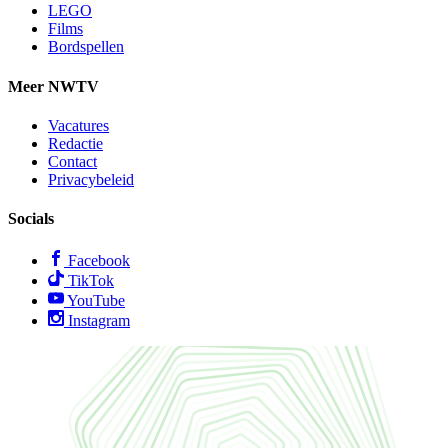
LEGO
Films
Bordspellen
Meer NWTV
Vacatures
Redactie
Contact
Privacybeleid
Socials
Facebook
TikTok
YouTube
Instagram