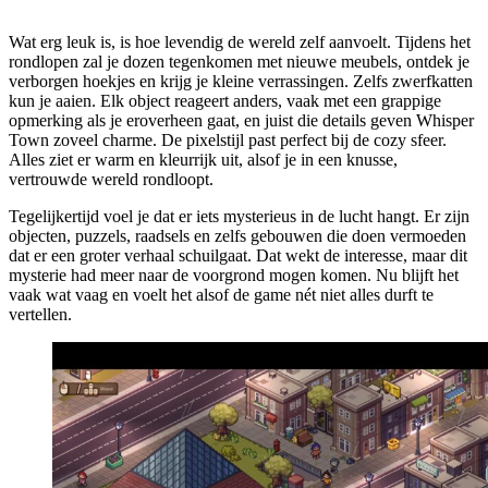
Wat erg leuk is, is hoe levendig de wereld zelf aanvoelt. Tijdens het
rondlopen zal je dozen tegenkomen met nieuwe meubels, ontdek je
verborgen hoekjes en krijg je kleine verrassingen. Zelfs zwerfkatten
kun je aaien. Elk object reageert anders, vaak met een grappige
opmerking als je eroverheen gaat, en juist die details geven Whisper
Town zoveel charme. De pixelstijl past perfect bij de cozy sfeer.
Alles ziet er warm en kleurrijk uit, alsof je in een knusse,
vertrouwde wereld rondloopt.
Tegelijkertijd voel je dat er iets mysterieus in de lucht hangt. Er zijn
objecten, puzzels, raadsels en zelfs gebouwen die doen vermoeden
dat er een groter verhaal schuilgaat. Dat wekt de interesse, maar dit
mysterie had meer naar de voorgrond mogen komen. Nu blijft het
vaak wat vaag en voelt het alsof de game nét niet alles durft te
vertellen.