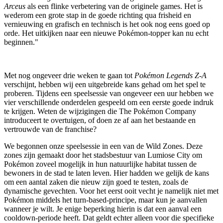
Arceus
als een flinke verbetering van de originele games. Het is
wederom een grote stap in de goede richting qua frisheid en
vernieuwing en grafisch en technisch is het ook nog eens goed op
orde. Het uitkijken naar een nieuwe Pokémon-topper kan nu echt
beginnen."
Met nog ongeveer drie weken te gaan tot
Pokémon Legends Z-A
verschijnt, hebben wij een uitgebreide kans gehad om het spel te
proberen. Tijdens een speelsessie van ongeveer een uur hebben we
vier verschillende onderdelen gespeeld om een eerste goede indruk
te krijgen. Weten de wijzigingen die The Pokémon Company
introduceert te overtuigen, of doen ze af aan het bestaande en
vertrouwde van de franchise?
We begonnen onze speelsessie in een van de Wild Zones. Deze
zones zijn gemaakt door het stadsbestuur van Lumiose City om
Pokémon zoveel mogelijk in hun natuurlijke habitat tussen de
bewoners in de stad te laten leven. Hier hadden we gelijk de kans
om een aantal zaken die nieuw zijn goed te testen, zoals de
dynamische gevechten. Voor het eerst ooit vecht je namelijk niet met
Pokémon middels het turn-based-principe, maar kun je aanvallen
wanneer je wilt. Je enige beperking hierin is dat een aanval een
cooldown-periode heeft. Dat geldt echter alleen voor die specifieke