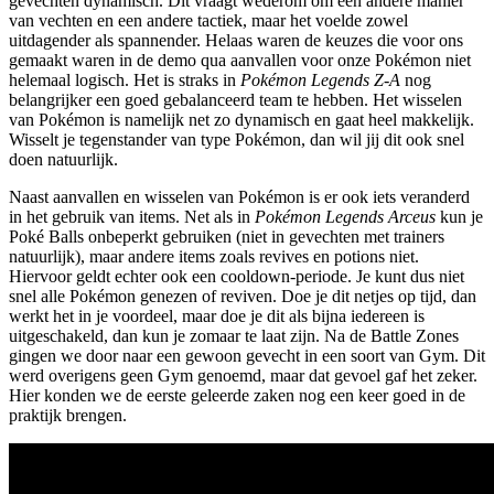
gevechten dynamisch. Dit vraagt wederom om een andere manier
van vechten en een andere tactiek, maar het voelde zowel
uitdagender als spannender. Helaas waren de keuzes die voor ons
gemaakt waren in de demo qua aanvallen voor onze Pokémon niet
helemaal logisch. Het is straks in
Pokémon Legends Z-A
nog
belangrijker een goed gebalanceerd team te hebben. Het wisselen
van Pokémon is namelijk net zo dynamisch en gaat heel makkelijk.
Wisselt je tegenstander van type Pokémon, dan wil jij dit ook snel
doen natuurlijk.
Naast aanvallen en wisselen van Pokémon is er ook iets veranderd
in het gebruik van items. Net als in
Pokémon Legends Arceus
kun je
Poké Balls onbeperkt gebruiken (niet in gevechten met trainers
natuurlijk), maar andere items zoals revives en potions niet.
Hiervoor geldt echter ook een cooldown-periode. Je kunt dus niet
snel alle Pokémon genezen of reviven. Doe je dit netjes op tijd, dan
werkt het in je voordeel, maar doe je dit als bijna iedereen is
uitgeschakeld, dan kun je zomaar te laat zijn. Na de Battle Zones
gingen we door naar een gewoon gevecht in een soort van Gym. Dit
werd overigens geen Gym genoemd, maar dat gevoel gaf het zeker.
Hier konden we de eerste geleerde zaken nog een keer goed in de
praktijk brengen.