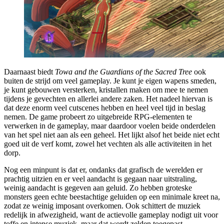
Daarnaast biedt
Towa and the Guardians of the Sacred Tree
ook
buiten de strijd om veel gameplay. Je kunt je eigen wapens smeden,
je kunt gebouwen versterken, kristallen maken om mee te nemen
tijdens je gevechten en allerlei andere zaken. Het nadeel hiervan is
dat deze enorm veel cutscenes hebben en heel veel tijd in beslag
nemen. De game probeert zo uitgebreide RPG-elementen te
verwerken in de gameplay, maar daardoor voelen beide onderdelen
van het spel niet aan als een geheel. Het lijkt alsof het beide niet echt
goed uit de verf komt, zowel het vechten als alle activiteiten in het
dorp.
Nog een minpunt is dat er, ondanks dat grafisch de werelden er
prachtig uitzien en er veel aandacht is gegaan naar uitstraling,
weinig aandacht is gegeven aan geluid. Zo hebben groteske
monsters geen echte beestachtige geluiden op een minimale kreet na,
zodat ze weinig imposant overkomen. Ook schittert de muziek
redelijk in afwezigheid, want de actievolle gameplay nodigt uit voor
toffe en intense muziek, maar dat wordt zelden toegepast.