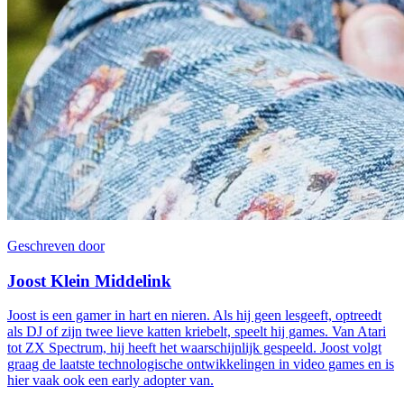
Geschreven door
Joost Klein Middelink
Joost is een gamer in hart en nieren. Als hij geen lesgeeft, optreedt
als DJ of zijn twee lieve katten kriebelt, speelt hij games. Van Atari
tot ZX Spectrum, hij heeft het waarschijnlijk gespeeld. Joost volgt
graag de laatste technologische ontwikkelingen in video games en is
hier vaak ook een early adopter van.