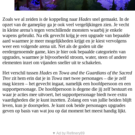
Zoals we al zeiden is de koppeling naar
Hades
snel gemaakt. In de
opzet van de gameplay ga je ook veel vergelijkingen zien. Je vecht
in kleine arena’s tegen verschillende monsters waarbij je enkele
wapens gebruikt. Na elk gevecht krijg je een upgrade van bepaalde
aard waarmee je meer mogelijkheden krijgt en je kiest vervolgens
weer een volgende arena uit. Net als de goden uit die
eerdergenoemde game, kies je hier ook bepaalde categorieën van
upgrades, waarmee je bijvoorbeeld stroom, water, steen of andere
elementen inzet om vijanden sneller uit te schakelen.
Het verschil tussen
Hades
en
Towa and the Guardians of the Sacred
Tree
zit hem erin dat je in
Towa
met twee personages – die je zelf
mag kiezen – het gevecht ingaat, namelijk een hoofdpersoon en een
supportpersonage. De hoofdpersoon is degene die jij zelf bestuurt en
waar je acties mee uitvoert, het supportpersonage biedt twee extra
vaardigheden die je kunt inzetten. Zolang een van jullie beiden blijft
leven, kun je doorspelen. Je kunt ook beide personages upgrades
geven op basis van wat jou op dat moment het meest handig lijkt.
▼ Ad by Refinery89