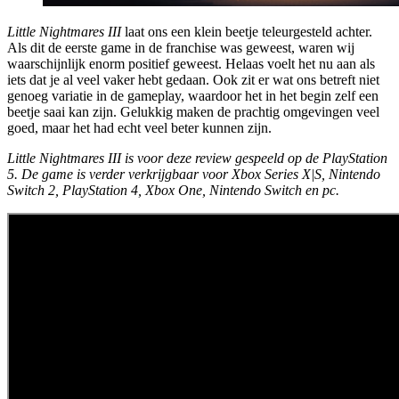
Little Nightmares III
laat ons een klein beetje teleurgesteld achter.
Als dit de eerste game in de franchise was geweest, waren wij
waarschijnlijk enorm positief geweest. Helaas voelt het nu aan als
iets dat je al veel vaker hebt gedaan. Ook zit er wat ons betreft niet
genoeg variatie in de gameplay, waardoor het in het begin zelf een
beetje saai kan zijn. Gelukkig maken de prachtig omgevingen veel
goed, maar het had echt veel beter kunnen zijn.
Little Nightmares III is voor deze review gespeeld op de PlayStation
5. De game is verder verkrijgbaar voor Xbox Series X|S, Nintendo
Switch 2, PlayStation 4, Xbox One, Nintendo Switch en pc.