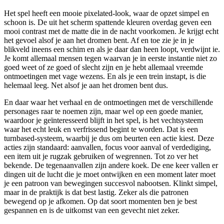
Het spel heeft een mooie pixelated-look, waar de opzet simpel en
schoon is. De uit het scherm spattende kleuren overdag geven een
mooi contrast met de matte die in de nacht voorkomen. Je krijgt echt
het gevoel alsof je aan het dromen bent. Af en toe zie je in je
blikveld ineens een schim en als je daar dan heen loopt, verdwijnt ie.
Je komt allemaal mensen tegen waarvan je in eerste instantie niet zo
goed weet of ze goed of slecht zijn en je hebt allemaal vreemde
ontmoetingen met vage wezens. En als je een trein instapt, is die
helemaal leeg. Net alsof je aan het dromen bent dus.
En daar waar het verhaal en de ontmoetingen met de verschillende
personages raar te noemen zijn, maar wel op een goede manier,
waardoor je geïnteresseerd blijft in het spel, is het vechtsysteem
waar het echt leuk en verfrissend begint te worden. Dat is een
turnbased-systeem, waarbij je dus om beurten een actie kiest. Deze
acties zijn standaard: aanvallen, focus voor aanval of verdediging,
een item uit je rugzak gebruiken of wegrennen. Tot zo ver het
bekende. De tegenaanvallen zijn andere koek. De ene keer vallen er
dingen uit de lucht die je moet ontwijken en een moment later moet
je een patroon van bewegingen succesvol nabootsen. Klinkt simpel,
maar in de praktijk is dat best lastig. Zeker als die patronen
bewegend op je afkomen. Op dat soort momenten ben je best
gespannen en is de uitkomst van een gevecht niet zeker.