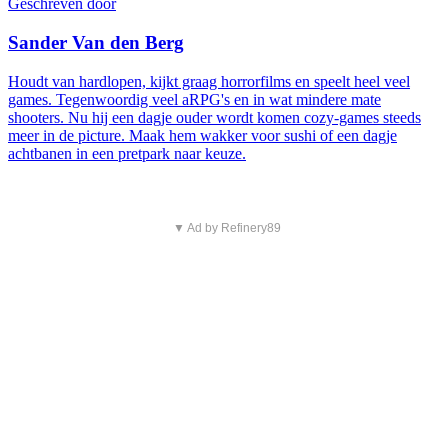
Geschreven door
Sander Van den Berg
Houdt van hardlopen, kijkt graag horrorfilms en speelt heel veel
games. Tegenwoordig veel aRPG's en in wat mindere mate
shooters. Nu hij een dagje ouder wordt komen cozy-games steeds
meer in de picture. Maak hem wakker voor sushi of een dagje
achtbanen in een pretpark naar keuze.
▼ Ad by Refinery89