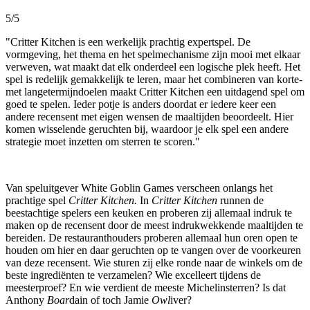
5/5
"Critter Kitchen is een werkelijk prachtig expertspel. De
vormgeving, het thema en het spelmechanisme zijn mooi met elkaar
verweven, wat maakt dat elk onderdeel een logische plek heeft. Het
spel is redelijk gemakkelijk te leren, maar het combineren van korte-
met langetermijndoelen maakt Critter Kitchen een uitdagend spel om
goed te spelen. Ieder potje is anders doordat er iedere keer een
andere recensent met eigen wensen de maaltijden beoordeelt. Hier
komen wisselende geruchten bij, waardoor je elk spel een andere
strategie moet inzetten om sterren te scoren."
Van speluitgever White Goblin Games verscheen onlangs het
prachtige spel
Critter Kitchen.
In
Critter Kitchen
runnen de
beestachtige spelers een keuken en proberen zij allemaal indruk te
maken op de recensent door de meest indrukwekkende maaltijden te
bereiden. De restauranthouders proberen allemaal hun oren open te
houden om hier en daar geruchten op te vangen over de voorkeuren
van deze recensent. Wie sturen zij elke ronde naar de winkels om de
beste ingrediënten te verzamelen? Wie excelleert tijdens de
meesterproef? En wie verdient de meeste Michelinsterren? Is dat
Anthony
Boar
dain of toch Jamie
Owl
iver?