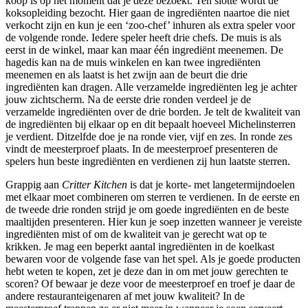
koop is op het moment dat je deze bezoekt. Ten slotte wordt de
koksopleiding bezocht. Hier gaan de ingrediënten naartoe die niet
verkocht zijn en kun je een ‘zoo-chef’ inhuren als extra speler voor
de volgende ronde. Iedere speler heeft drie chefs. De muis is als
eerst in de winkel, maar kan maar één ingrediënt meenemen. De
hagedis kan na de muis winkelen en kan twee ingrediënten
meenemen en als laatst is het zwijn aan de beurt die drie
ingrediënten kan dragen. Alle verzamelde ingrediënten leg je achter
jouw zichtscherm. Na de eerste drie ronden verdeel je de
verzamelde ingrediënten over de drie borden. Je telt de kwaliteit van
de ingrediënten bij elkaar op en dit bepaalt hoeveel Michelinsterren
je verdient. Ditzelfde doe je na ronde vier, vijf en zes. In ronde zes
vindt de meesterproef plaats. In de meesterproef presenteren de
spelers hun beste ingrediënten en verdienen zij hun laatste sterren.
Grappig aan
Critter Kitchen
is dat je korte- met langetermijndoelen
met elkaar moet combineren om sterren te verdienen. In de eerste en
de tweede drie ronden strijd je om goede ingrediënten en de beste
maaltijden presenteren. Hier kun je soep inzetten wanneer je vereiste
ingrediënten mist of om de kwaliteit van je gerecht wat op te
krikken. Je mag een beperkt aantal ingrediënten in de koelkast
bewaren voor de volgende fase van het spel. Als je goede producten
hebt weten te kopen, zet je deze dan in om met jouw gerechten te
scoren? Of bewaar je deze voor de meesterproef en troef je daar de
andere restauranteigenaren af met jouw kwaliteit? In de