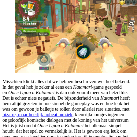
Misschien klinkt alles dat we hebben beschreven wel heel bekend.
In dat geval heb je zeker al eens een
Katamari
-game gespeeld
en
Once Upon a Katamari
is dan ook vooral meer van hetzelfde.
Dat is echter niets negatiefs. De bijzonderheid van
Katamari
heeft
hem altijd gezeten in hoe simpel de gameplay was en hoe leuk het
was om gewoon je balletje te rollen door allerlei rare situaties, met
bizarre, maar heerlijk upbeat muziek
, kleurrijke omgevingen en
ongelooflijk komische dialogen met de koning van het universum.
Het is juist omdat
Once Upon a Katamari
het allemaal simpel
houdt, dat het spel zo vermakelijk is. Het is gewoon erg leuk om
even een paar leveltjes door te spelen terwijl je regelmatig aan het