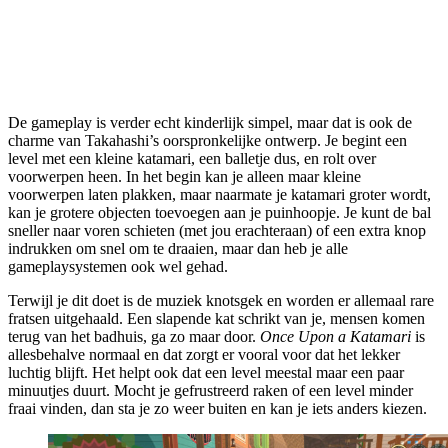
De gameplay is verder echt kinderlijk simpel, maar dat is ook de
charme van Takahashi’s oorspronkelijke ontwerp. Je begint een
level met een kleine katamari, een balletje dus, en rolt over
voorwerpen heen. In het begin kan je alleen maar kleine
voorwerpen laten plakken, maar naarmate je katamari groter wordt,
kan je grotere objecten toevoegen aan je puinhoopje. Je kunt de bal
sneller naar voren schieten (met jou erachteraan) of een extra knop
indrukken om snel om te draaien, maar dan heb je alle
gameplaysystemen ook wel gehad.
Terwijl je dit doet is de muziek knotsgek en worden er allemaal rare
fratsen uitgehaald. Een slapende kat schrikt van je, mensen komen
terug van het badhuis, ga zo maar door.
Once Upon a Katamari
is
allesbehalve normaal en dat zorgt er vooral voor dat het lekker
luchtig blijft. Het helpt ook dat een level meestal maar een paar
minuutjes duurt. Mocht je gefrustreerd raken of een level minder
fraai vinden, dan sta je zo weer buiten en kan je iets anders kiezen.