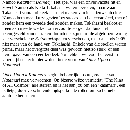
Namco
Katamari
Damacy
. Het spel was een onverwachte hit en
zowel Namco als Keita Takahashi waren tevreden, maar waar
Takahashi vooral uitkeek naar het maken van iets nieuws, deelde
Namco hem mee dat ze gezien het succes van het eerste deel, met of
zonder hem een tweede deel zouden maken. Takahashi besloot er
maar aan mee te werken om ervoor te zorgen dat fans niet
teleurgesteld zouden raken. Inmiddels zijn er in de afgelopen twintig
jaar verscheidene
Katamari
-spellen verschenen, maar al sinds 2005
niet meer van de hand van Takahashi. Enkele van die spellen waren
prima, maar het overgrote deel was gewoon niet zo sterk, of een
heruitgave van een eerder deel. Nu hebben we voor het eerst in
lange tijd een écht nieuw deel in de vorm van
Once Upon a
Katamari.
Once Upon a
Katamari
begint behoorlijk absurd, zoals je van
Katamari
mag verwachten. Op bizarre wijze vernietigt “The King
of All Cosmos” alle sterren en is het aan jou om een ‘katamari’, een
balletje, door verschillende tijdsperken te rollen om zo hemel en
aarde te herstellen.