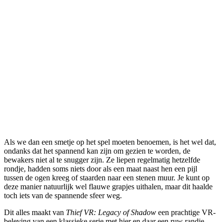
Als we dan een smetje op het spel moeten benoemen, is het wel dat,
ondanks dat het spannend kan zijn om gezien te worden, de
bewakers niet al te snugger zijn. Ze liepen regelmatig hetzelfde
rondje, hadden soms niets door als een maat naast hen een pijl
tussen de ogen kreeg of staarden naar een stenen muur. Je kunt op
deze manier natuurlijk wel flauwe grapjes uithalen, maar dit haalde
toch iets van de spannende sfeer weg.
Dit alles maakt van
Thief VR: Legacy of Shadow
een prachtige VR-
beleving van een klassieke serie met hier en daar een ruw randje.