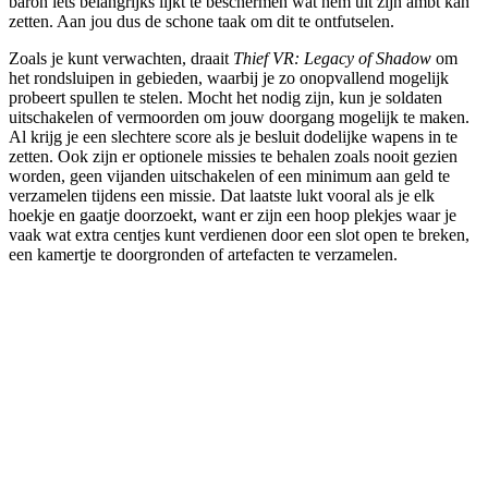
baron iets belangrijks lijkt te beschermen wat hem uit zijn ambt kan
zetten. Aan jou dus de schone taak om dit te ontfutselen.
Zoals je kunt verwachten, draait
Thief VR: Legacy of Shadow
om
het rondsluipen in gebieden, waarbij je zo onopvallend mogelijk
probeert spullen te stelen. Mocht het nodig zijn, kun je soldaten
uitschakelen of vermoorden om jouw doorgang mogelijk te maken.
Al krijg je een slechtere score als je besluit dodelijke wapens in te
zetten. Ook zijn er optionele missies te behalen zoals nooit gezien
worden, geen vijanden uitschakelen of een minimum aan geld te
verzamelen tijdens een missie. Dat laatste lukt vooral als je elk
hoekje en gaatje doorzoekt, want er zijn een hoop plekjes waar je
vaak wat extra centjes kunt verdienen door een slot open te breken,
een kamertje te doorgronden of artefacten te verzamelen.