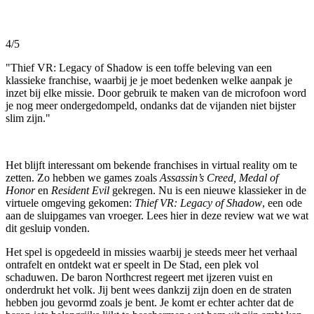
4/5
"Thief VR: Legacy of Shadow is een toffe beleving van een
klassieke franchise, waarbij je je moet bedenken welke aanpak je
inzet bij elke missie. Door gebruik te maken van de microfoon word
je nog meer ondergedompeld, ondanks dat de vijanden niet bijster
slim zijn."
Het blijft interessant om bekende franchises in virtual reality om te
zetten. Zo hebben we games zoals
Assassin’s Creed, Medal of
Honor
en
Resident Evil
gekregen. Nu is een nieuwe klassieker in de
virtuele omgeving gekomen:
Thief VR: Legacy of Shadow
, een ode
aan de sluipgames van vroeger. Lees hier in deze review wat we wat
dit gesluip vonden.
Het spel is opgedeeld in missies waarbij je steeds meer het verhaal
ontrafelt en ontdekt wat er speelt in De Stad, een plek vol
schaduwen. De baron Northcrest regeert met ijzeren vuist en
onderdrukt het volk. Jij bent wees dankzij zijn doen en de straten
hebben jou gevormd zoals je bent. Je komt er echter achter dat de