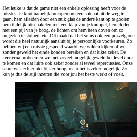
Het leuke is dat de game niet een enkele oplossing heeft voor de
missies. Je kunt namelijk omlopen om een soldaat uit de weg te
gaan, hem afleiden door een stuk glas de andere kant op te gooien,
hem tijdelijk uitschakelen met een klap van je knuppel, hem doden
met een pijl van je boog, de lichten om hem heen doven om zo
ongezien te sluipen, etc. Dit maakt dat het soms ook een puzzelgame
wordt die heel natuurlijk aansluit bij je persoonlijke voorkeuren. Zo
hebben wij een missie gespeeld waarbij we wilden kijken of we
zonder geweld het einde konden bereiken en dat lukte zeker. De
keer erna probeerden we met zoveel mogelijk geweld het level door
te komen en dat lukte ook zeker zonder al teveel repercussies. Onze
score was echter niet bijster hoog, maar het is zeker mogelijk. Zo
kun je dus de stijl inzetten die voor jou het beste werkt of voelt.