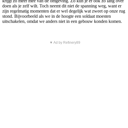
krijgt zo meer mee van de omgeving. Zo kun je er ook zo lang over
doen als je zelf wilt. Toch neemt dit niet de spanning weg, want er
zijn regelmatig momenten dat er wel degelijk wat zweet op onze rug
stond. Bijvoorbeeld als we in de hoogte een soldaat moesten
uitschakelen, omdat we anders niet in een gebouw konden komen.
▼ Ad by Refinery89