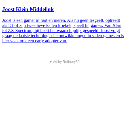
Joost Klein Middelink
Joost is een gamer in hart en nieren. Als hij geen lesgeeft, optreedt
als DJ of zijn twee lieve katten kriebelt, speelt hij games. Van Atari
tot ZX Spectrum, hij heeft het waarschijnlijk gespeeld. Joost volgt
graag de laatste technologische ontwikkelingen in video games en is
hier vaak ook een early adopter van.
▼ Ad by Refinery89