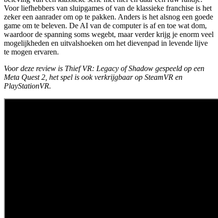
Voor liefhebbers van sluipgames of van de klassieke franchise is het
zeker een aanrader om op te pakken. Anders is het alsnog een goede
game om te beleven. De AI van de computer is af en toe wat dom,
waardoor de spanning soms wegebt, maar verder krijg je enorm veel
mogelijkheden en uitvalshoeken om het dievenpad in levende lijve
te mogen ervaren.
Voor deze review is Thief VR: Legacy of Shadow gespeeld op een
Meta Quest 2, het spel is ook verkrijgbaar op SteamVR en
PlayStationVR.