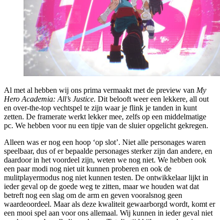
Al met al hebben wij ons prima vermaakt met de preview van
My
Hero Academia: All’s Justice.
Dit belooft weer een lekkere, all out
en over-the-top vechtspel te zijn waar je flink je tanden in kunt
zetten. De framerate werkt lekker mee, zelfs op een middelmatige
pc. We hebben voor nu een tipje van de sluier opgelicht gekregen.
Alleen was er nog een hoop ‘op slot’. Niet alle personages waren
speelbaar, dus of er bepaalde personages sterker zijn dan andere, en
daardoor in het voordeel zijn, weten we nog niet. We hebben ook
een paar modi nog niet uit kunnen proberen en ook de
mulitplayermodus nog niet kunnen testen. De ontwikkelaar lijkt in
ieder geval op de goede weg te zitten, maar we houden wat dat
betreft nog een slag om de arm en geven vooralsnog geen
waardeoordeel. Maar als deze kwaliteit gewaarborgd wordt, komt er
een mooi spel aan voor ons allemaal. Wij kunnen in ieder geval niet