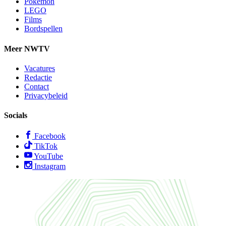
Pokémon
LEGO
Films
Bordspellen
Meer NWTV
Vacatures
Redactie
Contact
Privacybeleid
Socials
Facebook
TikTok
YouTube
Instagram