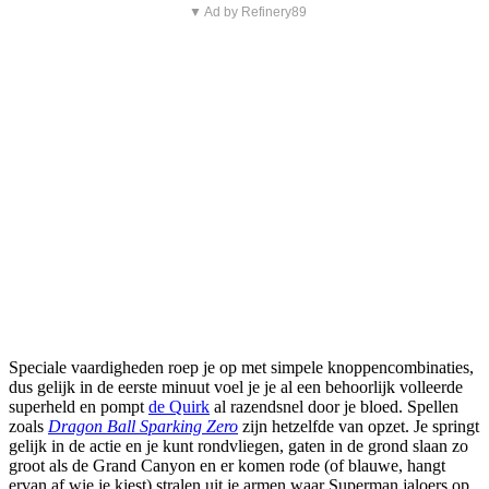
▼ Ad by Refinery89
Speciale vaardigheden roep je op met simpele knoppencombinaties,
dus gelijk in de eerste minuut voel je je al een behoorlijk volleerde
superheld en pompt
de Quirk
al razendsnel door je bloed. Spellen
zoals
Dragon Ball Sparking Zero
zijn hetzelfde van opzet. Je springt
gelijk in de actie en je kunt rondvliegen, gaten in de grond slaan zo
groot als de Grand Canyon en er komen rode (of blauwe, hangt
ervan af wie je kiest) stralen uit je armen waar Superman jaloers op