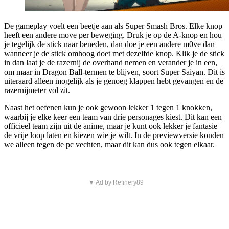
De gameplay voelt een beetje aan als Super Smash Bros. Elke knop
heeft een andere move per beweging. Druk je op de A-knop en hou
je tegelijk de stick naar beneden, dan doe je een andere m0ve dan
wanneer je de stick omhoog doet met dezelfde knop. Klik je de stick
in dan laat je de razernij de overhand nemen en verander je in een,
om maar in Dragon Ball-termen te blijven, soort Super Saiyan. Dit is
uiteraard alleen mogelijk als je genoeg klappen hebt gevangen en de
razernijmeter vol zit.
Naast het oefenen kun je ook gewoon lekker 1 tegen 1 knokken,
waarbij je elke keer een team van drie personages kiest. Dit kan een
officieel team zijn uit de anime, maar je kunt ook lekker je fantasie
de vrije loop laten en kiezen wie je wilt. In de previewversie konden
we alleen tegen de pc vechten, maar dit kan dus ook tegen elkaar.
▼ Ad by Refinery89