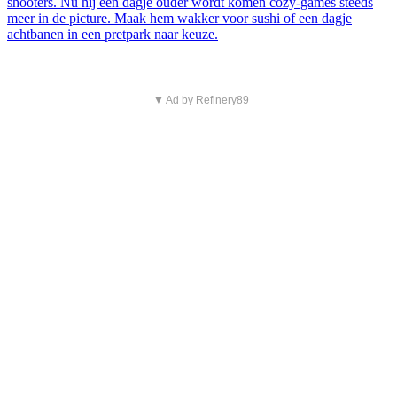
shooters. Nu hij een dagje ouder wordt komen cozy-games steeds
meer in de picture. Maak hem wakker voor sushi of een dagje
achtbanen in een pretpark naar keuze.
▼ Ad by Refinery89