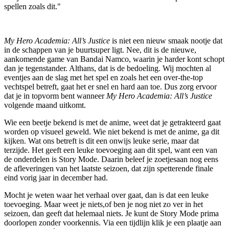
spellen zoals dit."
My Hero Academia: All’s Justice
is niet een nieuw smaak nootje dat
in de schappen van je buurtsuper ligt. Nee, dit is de nieuwe,
aankomende game van Bandai Namco, waarin je harder kont schopt
dan je tegenstander. Althans, dat is de bedoeling. Wij mochten al
eventjes aan de slag met het spel en zoals het een over-the-top
vechtspel betreft, gaat het er snel en hard aan toe. Dus zorg ervoor
dat je in topvorm bent wanneer
My Hero Academia: All’s Justice
volgende maand uitkomt.
Wie een beetje bekend is met de anime, weet dat je getrakteerd gaat
worden op visueel geweld. Wie niet bekend is met de anime, ga dit
kijken. Wat ons betreft is dit een onwijs leuke serie, maar dat
terzijde. Het geeft een leuke toevoeging aan dit spel, want een van
de onderdelen is Story Mode. Daarin beleef je zoetjesaan nog eens
de afleveringen van het laatste seizoen, dat zijn spetterende finale
eind vorig jaar in december had.
Mocht je weten waar het verhaal over gaat, dan is dat een leuke
toevoeging. Maar weet je niets,of ben je nog niet zo ver in het
seizoen, dan geeft dat helemaal niets. Je kunt de Story Mode prima
doorlopen zonder voorkennis. Via een tijdlijn klik je een plaatje aan