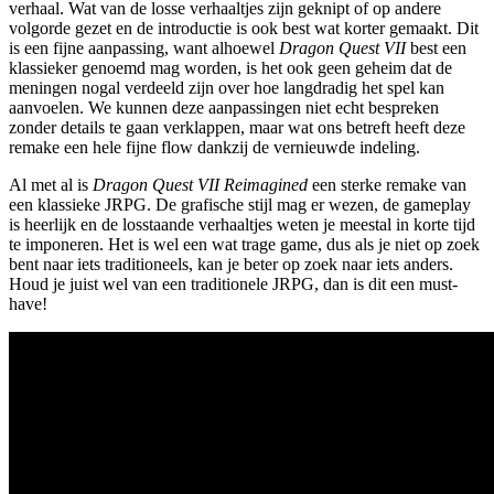
verhaal. Wat van de losse verhaaltjes zijn geknipt of op andere
volgorde gezet en de introductie is ook best wat korter gemaakt. Dit
is een fijne aanpassing, want alhoewel
Dragon Quest VII
best een
klassieker genoemd mag worden, is het ook geen geheim dat de
meningen nogal verdeeld zijn over hoe langdradig het spel kan
aanvoelen. We kunnen deze aanpassingen niet echt bespreken
zonder details te gaan verklappen, maar wat ons betreft heeft deze
remake een hele fijne flow dankzij de vernieuwde indeling.
Al met al is
Dragon Quest VII Reimagined
een sterke remake van
een klassieke JRPG. De grafische stijl mag er wezen, de gameplay
is heerlijk en de losstaande verhaaltjes weten je meestal in korte tijd
te imponeren. Het is wel een wat trage game, dus als je niet op zoek
bent naar iets traditioneels, kan je beter op zoek naar iets anders.
Houd je juist wel van een traditionele JRPG, dan is dit een must-
have!