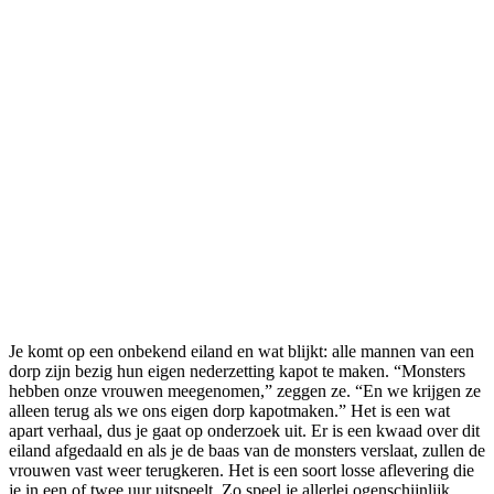
Je komt op een onbekend eiland en wat blijkt: alle mannen van een
dorp zijn bezig hun eigen nederzetting kapot te maken. “Monsters
hebben onze vrouwen meegenomen,” zeggen ze. “En we krijgen ze
alleen terug als we ons eigen dorp kapotmaken.” Het is een wat
apart verhaal, dus je gaat op onderzoek uit. Er is een kwaad over dit
eiland afgedaald en als je de baas van de monsters verslaat, zullen de
vrouwen vast weer terugkeren. Het is een soort losse aflevering die
je in een of twee uur uitspeelt. Zo speel je allerlei ogenschijnlijk