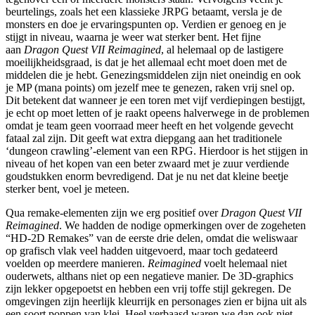
beurtelings, zoals het een klassieke JRPG betaamt, versla je de
monsters en doe je ervaringspunten op. Verdien er genoeg en je
stijgt in niveau, waarna je weer wat sterker bent. Het fijne
aan
Dragon Quest VII Reimagined
, al helemaal op de lastigere
moeilijkheidsgraad, is dat je het allemaal echt moet doen met de
middelen die je hebt. Genezingsmiddelen zijn niet oneindig en ook
je MP (mana points) om jezelf mee te genezen, raken vrij snel op.
Dit betekent dat wanneer je een toren met vijf verdiepingen bestijgt,
je echt op moet letten of je raakt opeens halverwege in de problemen
omdat je team geen voorraad meer heeft en het volgende gevecht
fataal zal zijn. Dit geeft wat extra diepgang aan het traditionele
‘dungeon crawling’-element van een RPG. Hierdoor is het stijgen in
niveau of het kopen van een beter zwaard met je zuur verdiende
goudstukken enorm bevredigend. Dat je nu net dat kleine beetje
sterker bent, voel je meteen.
Qua remake-elementen zijn we erg positief over
Dragon Quest VII
Reimagined
. We hadden de nodige opmerkingen over de zogeheten
“HD-2D Remakes” van de eerste drie delen, omdat die weliswaar
op grafisch vlak veel hadden uitgevoerd, maar toch gedateerd
voelden op meerdere manieren.
Reimagined
voelt helemaal niet
ouderwets, althans niet op een negatieve manier. De 3D-graphics
zijn lekker opgepoetst en hebben een vrij toffe stijl gekregen. De
omgevingen zijn heerlijk kleurrijk en personages zien er bijna uit als
een soort poppen van klei. Heel verbaasd waren we dan ook niet