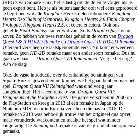
JRPG’s van Square Enix: het is lastig om de delen te volgen als je
geen expert bent. Heb je als buitenstaander ooit wel eens geprobeerd
te begrijpen wat alle
Kingdom Hearts
-delen inhouden?
Kingdom
Hearts Re:Chain of Memories
,
Kingdom Hearts 2.8 Final Chapter
Prologue, Kingdom Hearts 2.5
, et cetera et cetera. Ook ons
geliefde
Final Fantasy
kan er wat van. Zelfs
Dragon Quest
is nu
zover. Zo hebben we twee remakes gehad in de vorm van
Dragon
Quest I & II HD-2D Remake
en
Dragon Quest III HD-2D Remake
.
Uiteraard verscheen de laatstgenoemde eerst. Nu komt er weer een
remake, geen
HD-2D
remake maar een ander soort remake. Dus nu
gaan we naar …
Dragon Quest VII Reimagined
. Volg je het nog?
Aan de slag!
Oké, de vaste introductie over de onhandige benamingen van
Square Enix is geweest en nu kunnen we het gaan hebben over het
spel.
Dragon Quest VII Reimagined
was eind vorig jaar
aangekondigd. Het is een remake van
Dragon Quest VII:
Fragments of the Forgotten Past
. Die game verscheen in 2000 op
de PlayStation en kreeg in 2013 al een remake in Japan op de
Nintendo 3DS, maar in Europa verscheen die pas in 2016. De
remake in 2013 was behoorlijk trouw aan het origineel qua opzet,
maar veranderde wat content en maakte het spel wat minder
langdradig. De
Reimagined
-remake is van de grond af aan opnieuw
gemaakt.