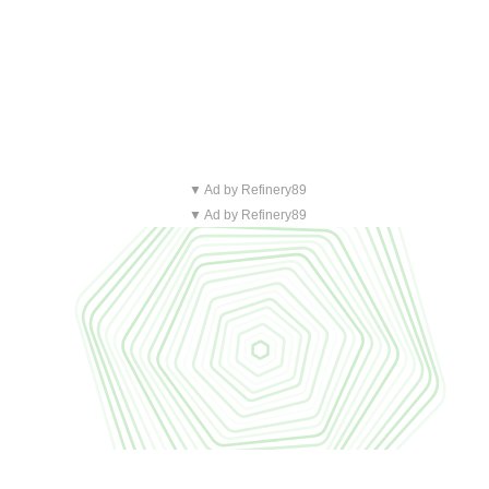
▼ Ad by Refinery89
▼ Ad by Refinery89