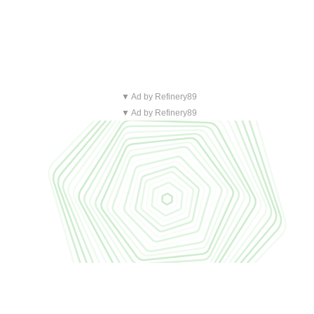
▼ Ad by Refinery89
▼ Ad by Refinery89