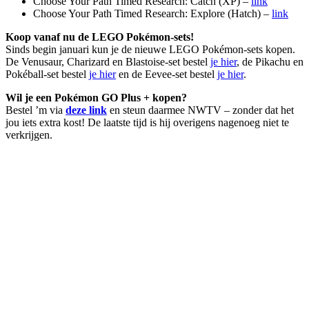
Choose Your Path Timed Research: Catch (XP) –
link
Choose Your Path Timed Research: Explore (Hatch) –
link
Koop vanaf nu de LEGO Pokémon-sets!
Sinds begin januari kun je de nieuwe LEGO Pokémon-sets kopen.
De Venusaur, Charizard en Blastoise-set bestel
je hier
, de Pikachu en
Pokéball-set bestel
je hier
en de Eevee-set bestel
je hier
.
Wil je een Pokémon GO Plus + kopen?
Bestel ’m via
deze link
en steun daarmee NWTV – zonder dat het
jou iets extra kost! De laatste tijd is hij overigens nagenoeg niet te
verkrijgen.