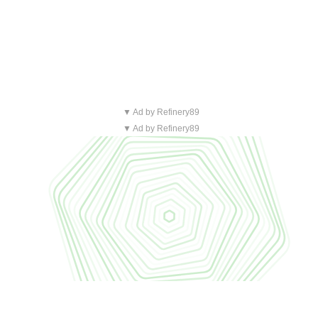
▼ Ad by Refinery89
▼ Ad by Refinery89