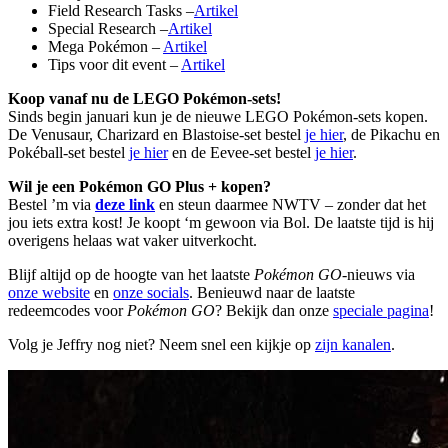
Field Research Tasks –
Artikel
Special Research –
Artikel
Mega Pokémon –
Artikel
Tips voor dit event –
Artikel
Koop vanaf nu de LEGO Pokémon-sets!
Sinds begin januari kun je de nieuwe LEGO Pokémon-sets kopen.
De Venusaur, Charizard en Blastoise-set bestel
je hier
, de Pikachu en
Pokéball-set bestel
je hier
en de Eevee-set bestel
je hier
.
Wil je een Pokémon GO Plus + kopen?
Bestel ’m via
deze link
en steun daarmee NWTV – zonder dat het
jou iets extra kost! Je koopt ‘m gewoon via Bol. De laatste tijd is hij
overigens helaas wat vaker uitverkocht.
Blijf altijd op de hoogte van het laatste
Pokémon GO
-nieuws via
onze website
en
onze socials
. Benieuwd naar de laatste
redeemcodes voor
Pokémon GO
? Bekijk dan onze
speciale pagina
!
Volg je Jeffry nog niet? Neem snel een kijkje op
zijn kanalen
.