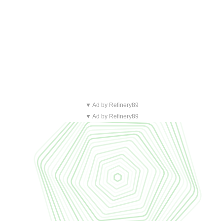
▼ Ad by Refinery89
▼ Ad by Refinery89