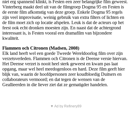
niet erg spannend klinkt, is Festen een zeer belangrijke film geweest.
Vinterberg maakt deel uit van de filmgroep Dogma 95 en Festen is
de eerste film afkomstig van deze groep. Enkele Dogma 95 regels
zijn veel improvisatie, weinig gebruik van extra filters of lichten en
de film moet zich op locatie afspelen. Leuk is dat de acteurs op het
feest ook echt dronken moesten zijn. En naast dat de achtergrond
interessant is, is Festen vooral een dramafilm van bijzondere
kwaliteit.
Flammen och Citronen (Madsen, 2008)
Elk land heeft wel een goede Tweede Wereldoorlog film over zijn
verzetsverleden. Flammen och Citronen is de Deense versie hiervan.
Het Deense verzet is nooit heel sterk geweest en kwam pas laat
opgang, maar wel heel meedogenloos en hard. Deze film geeft hier
blijk van, waarin de hoofdpersonen zeer koudbloedig Duitsers en
collaborateurs vermoord; en dat tegen de wensen van de
Geallieerden in die liever ziet dat ze gematigder handelen.
▼ Ad by Refinery89