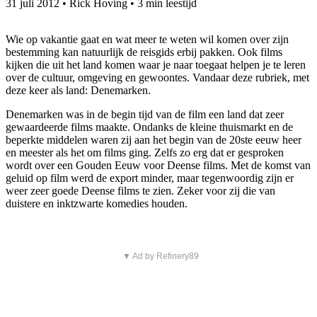
31 juli 2012
•
Rick Hoving
•
3 min leestijd
Wie op vakantie gaat en wat meer te weten wil komen over zijn
bestemming kan natuurlijk de reisgids erbij pakken. Ook films
kijken die uit het land komen waar je naar toegaat helpen je te leren
over de cultuur, omgeving en gewoontes. Vandaar deze rubriek, met
deze keer als land: Denemarken.
Denemarken was in de begin tijd van de film een land dat zeer
gewaardeerde films maakte. Ondanks de kleine thuismarkt en de
beperkte middelen waren zij aan het begin van de 20ste eeuw heer
en meester als het om films ging. Zelfs zo erg dat er gesproken
wordt over een Gouden Eeuw voor Deense films. Met de komst van
geluid op film werd de export minder, maar tegenwoordig zijn er
weer zeer goede Deense films te zien. Zeker voor zij die van
duistere en inktzwarte komedies houden.
▼ Ad by Refinery89