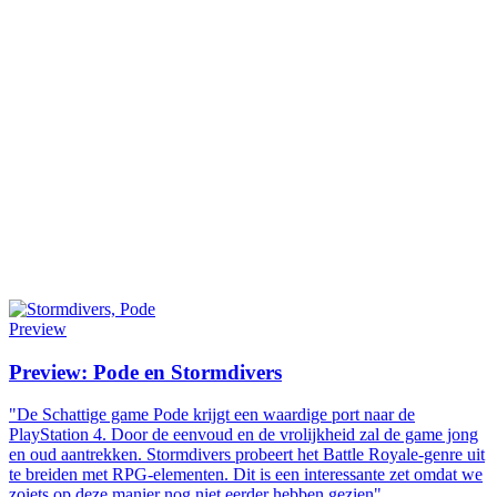
Preview
Preview: Pode en Stormdivers
"De Schattige game Pode krijgt een waardige port naar de
PlayStation 4. Door de eenvoud en de vrolijkheid zal de game jong
en oud aantrekken. Stormdivers probeert het Battle Royale-genre uit
te breiden met RPG-elementen. Dit is een interessante zet omdat we
zoiets op deze manier nog niet eerder hebben gezien"