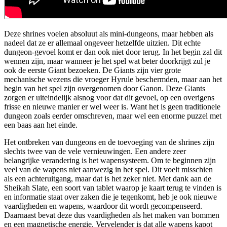
Deze shrines voelen absoluut als mini-dungeons, maar hebben als
nadeel dat ze er allemaal ongeveer hetzelfde uitzien. Dit echte
dungeon-gevoel komt er dan ook niet door terug. In het begin zal dit
wennen zijn, maar wanneer je het spel wat beter doorkrijgt zul je
ook de eerste Giant bezoeken. De Giants zijn vier grote
mechanische wezens die vroeger Hyrule beschermden, maar aan het
begin van het spel zijn overgenomen door Ganon. Deze Giants
zorgen er uiteindelijk alsnog voor dat dit gevoel, op een overigens
frisse en nieuwe manier er wel weer is. Want het is geen traditionele
dungeon zoals eerder omschreven, maar wel een enorme puzzel met
een baas aan het einde.
Het ontbreken van dungeons en de toevoeging van de shrines zijn
slechts twee van de vele vernieuwingen. Een andere zeer
belangrijke verandering is het wapensysteem. Om te beginnen zijn
veel van de wapens niet aanwezig in het spel. Dit voelt misschien
als een achteruitgang, maar dat is het zeker niet. Met dank aan de
Sheikah Slate, een soort van tablet waarop je kaart terug te vinden is
en informatie staat over zaken die je tegenkomt, heb je ook nieuwe
vaardigheden en wapens, waardoor dit wordt gecompenseerd.
Daarnaast bevat deze dus vaardigheden als het maken van bommen
en een magnetische energie. Vervelender is dat alle wapens kapot