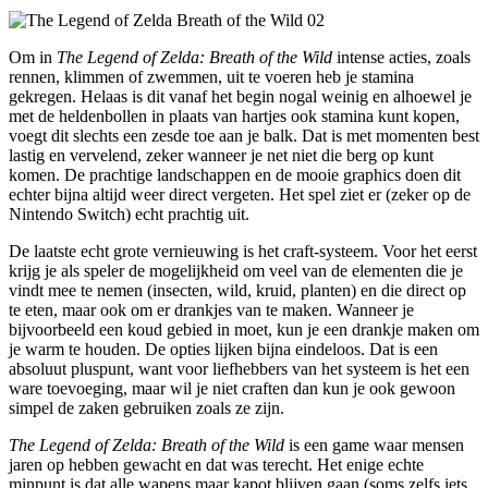
Om in
The Legend of Zelda: Breath of the Wild
intense acties, zoals
rennen, klimmen of zwemmen, uit te voeren heb je stamina
gekregen. Helaas is dit vanaf het begin nogal weinig en alhoewel je
met de heldenbollen in plaats van hartjes ook stamina kunt kopen,
voegt dit slechts een zesde toe aan je balk. Dat is met momenten best
lastig en vervelend, zeker wanneer je net niet die berg op kunt
komen. De prachtige landschappen en de mooie graphics doen dit
echter bijna altijd weer direct vergeten. Het spel ziet er (zeker op de
Nintendo Switch) echt prachtig uit.
De laatste echt grote vernieuwing is het craft-systeem. Voor het eerst
krijg je als speler de mogelijkheid om veel van de elementen die je
vindt mee te nemen (insecten, wild, kruid, planten) en die direct op
te eten, maar ook om er drankjes van te maken. Wanneer je
bijvoorbeeld een koud gebied in moet, kun je een drankje maken om
je warm te houden. De opties lijken bijna eindeloos. Dat is een
absoluut pluspunt, want voor liefhebbers van het systeem is het een
ware toevoeging, maar wil je niet craften dan kun je ook gewoon
simpel de zaken gebruiken zoals ze zijn.
The Legend of Zelda: Breath of the Wild
is een game waar mensen
jaren op hebben gewacht en dat was terecht. Het enige echte
minpunt is dat alle wapens maar kapot blijven gaan (soms zelfs iets