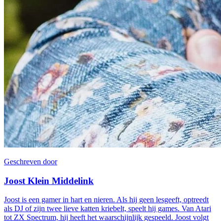
Geschreven door
Joost Klein Middelink
Joost is een gamer in hart en nieren. Als hij geen lesgeeft, optreedt
als DJ of zijn twee lieve katten kriebelt, speelt hij games. Van Atari
tot ZX Spectrum, hij heeft het waarschijnlijk gespeeld. Joost volgt