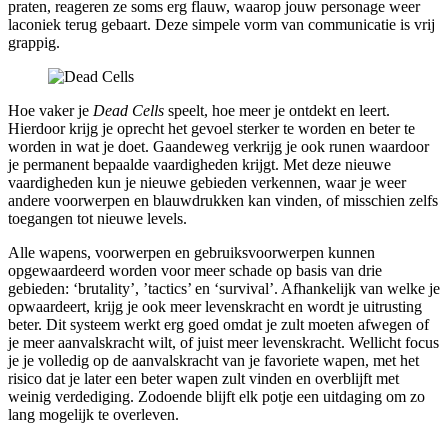
praten, reageren ze soms erg flauw, waarop jouw personage weer
laconiek terug gebaart. Deze simpele vorm van communicatie is vrij
grappig.
Hoe vaker je
Dead Cells
speelt, hoe meer je ontdekt en leert.
Hierdoor krijg je oprecht het gevoel sterker te worden en beter te
worden in wat je doet. Gaandeweg verkrijg je ook runen waardoor
je permanent bepaalde vaardigheden krijgt. Met deze nieuwe
vaardigheden kun je nieuwe gebieden verkennen, waar je weer
andere voorwerpen en blauwdrukken kan vinden, of misschien zelfs
toegangen tot nieuwe levels.
Alle wapens, voorwerpen en gebruiksvoorwerpen kunnen
opgewaardeerd worden voor meer schade op basis van drie
gebieden: ‘brutality’, ’tactics’ en ‘survival’. Afhankelijk van welke je
opwaardeert, krijg je ook meer levenskracht en wordt je uitrusting
beter. Dit systeem werkt erg goed omdat je zult moeten afwegen of
je meer aanvalskracht wilt, of juist meer levenskracht. Wellicht focus
je je volledig op de aanvalskracht van je favoriete wapen, met het
risico dat je later een beter wapen zult vinden en overblijft met
weinig verdediging. Zodoende blijft elk potje een uitdaging om zo
lang mogelijk te overleven.