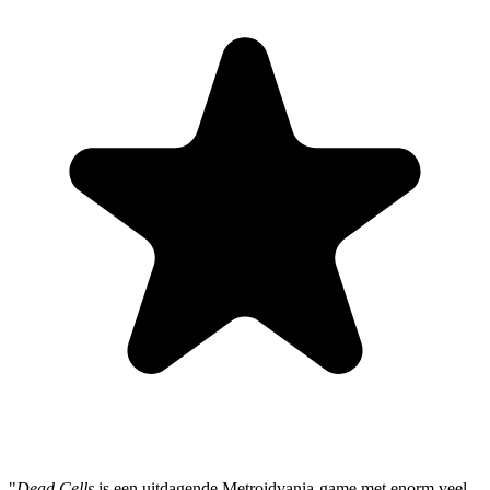
"
Dead Cells
is een uitdagende Metroidvania-game met enorm veel