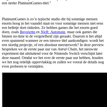
een sterke PlatinumGames-titel."
PlatinumGames is zo’n typische studio die bij sommige mensen
enorm hoog in het vaandel staat en voor sommige mensen niet eens
een belletje doet rinkelen. Ze hebben games die het enorm goed
doen, zoals
Bayonetta
en
NieR: Automata
,
maar ook games die
binnen no-time in de vergetelheid zijn geraakt. Daarom is het altijd
even spannend wanneer ze een nieuwe titel aankondigen: wordt het
een slordig projectje, of een absoluut meesterwerk? In deze preview
bespreken we de eerste paar uur van
Astral Chain
, het nieuwste
experiment dat uitsluitend voor de Nintendo Switch verschijnt later
deze maand. Omdat we het over de eerste paar uur hebben, houden
we het nog redelijk oppervlakkig en zullen we vooral de details nog
even proberen te vermijden.