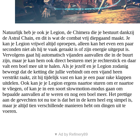
Natuurlijk heb je ook je Legion, de Chimera die je bestuurt dankzij
de Astral Chain, en dit is wat de combat vrij diepgaand maakt. Je
kan je Legion vrijwel altijd oproepen, alleen kan het even een paar
seconden niet als hij te vaak geraakt is of zijn energie uitgeput is.
Vervolgens gaat hij automatisch vijanden aanvallen die in de buurt
zijn, maar je kan hem ook direct besturen met je rechterstick en daar
valt een boel mee uit te halen. Als je jezelf en je Legion zodanig
beweegt dat de ketting die jullie verbindt om een vijand heen
verstrikt raakt, zit hij tijdelijk vast en kan je een paar rake klappen
uitdelen. Ook kan je je Legion ergens naartoe sturen om er naartoe
te vliegen, of kan je in een soort slowmotion-modus gaan om
bepaalde aanvallen af te weren en nog een boel meer. Het prettige
aan de gevechten tot nu toe is dat het in de kern heel erg simpel is,
maar je altijd tien verschillende manieren hebt om dingen uit te
voeren.
▼ Ad by Refinery89