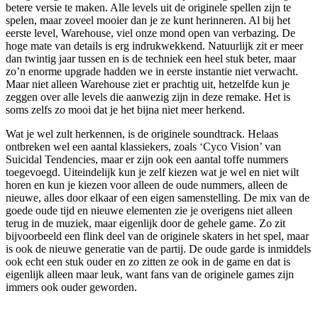
betere versie te maken. Alle levels uit de originele spellen zijn te
spelen, maar zoveel mooier dan je ze kunt herinneren. Al bij het
eerste level, Warehouse, viel onze mond open van verbazing. De
hoge mate van details is erg indrukwekkend. Natuurlijk zit er meer
dan twintig jaar tussen en is de techniek een heel stuk beter, maar
zo’n enorme upgrade hadden we in eerste instantie niet verwacht.
Maar niet alleen Warehouse ziet er prachtig uit, hetzelfde kun je
zeggen over alle levels die aanwezig zijn in deze remake. Het is
soms zelfs zo mooi dat je het bijna niet meer herkend.
Wat je wel zult herkennen, is de originele soundtrack. Helaas
ontbreken wel een aantal klassiekers, zoals ‘Cyco Vision’ van
Suicidal Tendencies, maar er zijn ook een aantal toffe nummers
toegevoegd. Uiteindelijk kun je zelf kiezen wat je wel en niet wilt
horen en kun je kiezen voor alleen de oude nummers, alleen de
nieuwe, alles door elkaar of een eigen samenstelling. De mix van de
goede oude tijd en nieuwe elementen zie je overigens niet alleen
terug in de muziek, maar eigenlijk door de gehele game. Zo zit
bijvoorbeeld een flink deel van de originele skaters in het spel, maar
is ook de nieuwe generatie van de partij. De oude garde is inmiddels
ook echt een stuk ouder en zo zitten ze ook in de game en dat is
eigenlijk alleen maar leuk, want fans van de originele games zijn
immers ook ouder geworden.