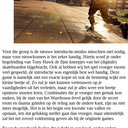
Voor die groep is de nieuwe introductie-modus misschien niet nodig,
maar voor nieuwkomers is het zeker handig. Hierin word je onder
begeleiding van Tony Hawk de fijne kneepjes van het (digitale)
skateboarden bijgebracht. Ook al hebben wij het spel vroeger enorm
veel gespeeld, de introductie was eigenlijk best wel handig. Deze
game is namelijk niet een exacte kopie en ook de besturing wijkt een
kleine beetje af. Zo zul je niet kunnen vertrouwen op je
vaardigheden uit het verleden, maar zul je alles weer een beetje
opnieuw moeten leren. Combinaties die je vroeger met gemak kon
maken, bij de start van het Warehouse-level gelijk door de secret
room en daarna grinden op de reling aan de andere kant, zijn nu niet
meer mogelijk. Het is in het begin een kwestie van vallen en
opstaan, iets dat gelukkig sneller gaat dan vroeger, maar uiteindelijk
zal het net zoveel voldoening geven als bij de originele games.