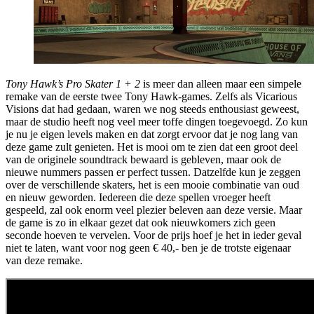
Tony Hawk’s Pro Skater 1 + 2
is meer dan alleen maar een simpele
remake van de eerste twee Tony Hawk-games. Zelfs als Vicarious
Visions dat had gedaan, waren we nog steeds enthousiast geweest,
maar de studio heeft nog veel meer toffe dingen toegevoegd. Zo kun
je nu je eigen levels maken en dat zorgt ervoor dat je nog lang van
deze game zult genieten. Het is mooi om te zien dat een groot deel
van de originele soundtrack bewaard is gebleven, maar ook de
nieuwe nummers passen er perfect tussen. Datzelfde kun je zeggen
over de verschillende skaters, het is een mooie combinatie van oud
en nieuw geworden. Iedereen die deze spellen vroeger heeft
gespeeld, zal ook enorm veel plezier beleven aan deze versie. Maar
de game is zo in elkaar gezet dat ook nieuwkomers zich geen
seconde hoeven te vervelen. Voor de prijs hoef je het in ieder geval
niet te laten, want voor nog geen € 40,- ben je de trotste eigenaar
van deze remake.