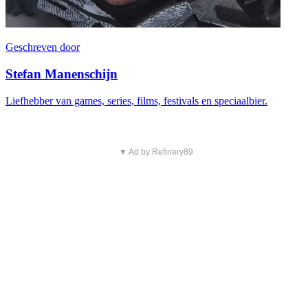
Geschreven door
Stefan Manenschijn
Liefhebber van games, series, films, festivals en speciaalbier.
▼ Ad by Refinery89