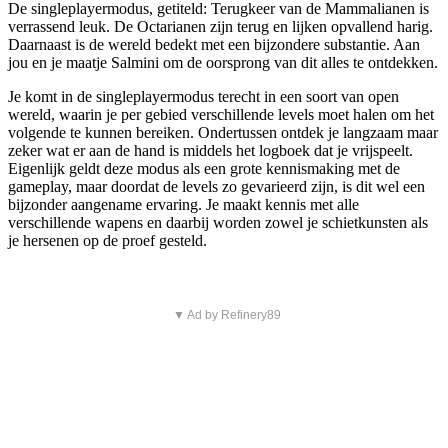
De singleplayermodus, getiteld: Terugkeer van de Mammalianen is
verrassend leuk. De Octarianen zijn terug en lijken opvallend harig.
Daarnaast is de wereld bedekt met een bijzondere substantie. Aan
jou en je maatje Salmini om de oorsprong van dit alles te ontdekken.
Je komt in de singleplayermodus terecht in een soort van open
wereld, waarin je per gebied verschillende levels moet halen om het
volgende te kunnen bereiken. Ondertussen ontdek je langzaam maar
zeker wat er aan de hand is middels het logboek dat je vrijspeelt.
Eigenlijk geldt deze modus als een grote kennismaking met de
gameplay, maar doordat de levels zo gevarieerd zijn, is dit wel een
bijzonder aangename ervaring. Je maakt kennis met alle
verschillende wapens en daarbij worden zowel je schietkunsten als
je hersenen op de proef gesteld.
▼ Ad by Refinery89