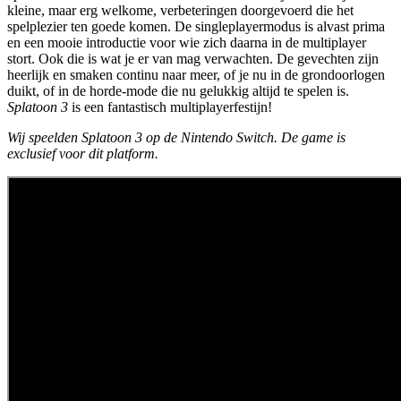
kleine, maar erg welkome, verbeteringen doorgevoerd die het
spelplezier ten goede komen. De singleplayermodus is alvast prima
en een mooie introductie voor wie zich daarna in de multiplayer
stort. Ook die is wat je er van mag verwachten. De gevechten zijn
heerlijk en smaken continu naar meer, of je nu in de grondoorlogen
duikt, of in de horde-mode die nu gelukkig altijd te spelen is.
Splatoon 3
is een fantastisch multiplayerfestijn!
Wij speelden Splatoon 3 op de Nintendo Switch. De game is
exclusief voor dit platform.