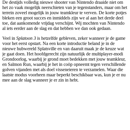
De destijds volledig nieuwe shooter van Nintendo draaide niet om
het zo vaak mogelijk neerschieten van je tegenstanders, maar om het
terrein zoveel mogelijk in jouw teamkleur te verven. De korte potjes
bleken een groot succes en inmiddels zijn we al aan het derde deel
toe, dat aankomende vrijdag verschijnt. Wij mochten van Nintendo
al iets eerder aan de slag en dat hebben we dan ook gedaan.
Veel in
Splatoon 3
is hetzelfde gebleven, zeker wanneer je de game
voor het eerst opstart. Na een korte introductie beland je in de
nieuwe hubwereld Splatsville en van daaruit maak je de keuze wat
je gaat doen. Het hoofdgerecht zijn natuurlijk de multiplayer-modi
Grondoorlog, waarbij je grond moet bedekken met jouw teamkleur,
en Salmon Run, waarbij je het in coöp opneemt tegen verschillende
golven vijanden met als doel visseneieren te verzamelen. Waar die
laatste modus voorheen maar beperkt beschikbaar was, kun je er nu
mee aan de slag wanneer je er zin in hebt.