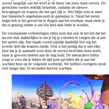
zoveel mogelijk van het level in de kleur van jouw team verven. De
gevechten voelen redelijk hetzelfde, ondanks de nieuwe
bewegingen en wapens die het spel rijk is. Wel blijkt eens te meer
hoe fantastisch uitgebalanceerd de gameplay is. Vanaf het eerste
begin heb je het gevoel bij te dragen aan het resultaat, maar merk je
dat er genoeg ruimte is om een heel stuk beter te worden.
De voornaamste verbeteringen zitten hem dan ook in het feit dat het
nu een stuk makkelijker is om je bij je vrienden te voegen die al aan
het spelen zijn. Het maakt vooral pijnlijk duidelijk hoe erg het
tweede deel die features mistte. Ook is het prettig dat je niet elke
keer dat je je aanmeld weer door de service-berichten heen hoeft,
maar je gewoon meteen aan de slag kunt. De interactieve lobby
zorgt er voor dat je lekker de tijd kunt opvullen die je aan het
wachten bent op de volgende wedstrijd. We hebben overigens nooit
veel langer dan 10 seconden hoeven wachten.