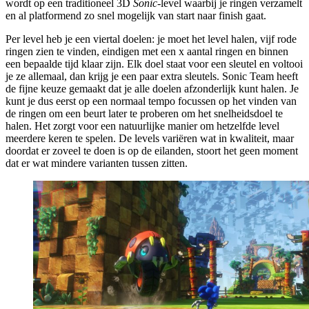
wordt op een traditioneel 3D
Sonic
-level waarbij je ringen verzamelt
en al platformend zo snel mogelijk van start naar finish gaat.
Per level heb je een viertal doelen: je moet het level halen, vijf rode
ringen zien te vinden, eindigen met een x aantal ringen en binnen
een bepaalde tijd klaar zijn. Elk doel staat voor een sleutel en voltooi
je ze allemaal, dan krijg je een paar extra sleutels. Sonic Team heeft
de fijne keuze gemaakt dat je alle doelen afzonderlijk kunt halen. Je
kunt je dus eerst op een normaal tempo focussen op het vinden van
de ringen om een beurt later te proberen om het snelheidsdoel te
halen. Het zorgt voor een natuurlijke manier om hetzelfde level
meerdere keren te spelen. De levels variëren wat in kwaliteit, maar
doordat er zoveel te doen is op de eilanden, stoort het geen moment
dat er wat mindere varianten tussen zitten.