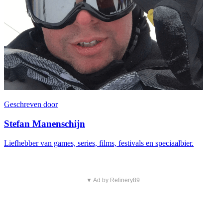
Geschreven door
Stefan Manenschijn
Liefhebber van games, series, films, festivals en speciaalbier.
▼ Ad by Refinery89