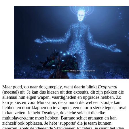
Maar goed, op naar de gameplay, want daarin blinkt
Exoprimal
(meestal) uit. Je kan dus kiezen uit tien exosuits, dit zijn pakken die
allemaal hun eigen wapen, vaardigheden en upgrades hebben. Zo
kan je kiezen voor Murasame, de samurai die wel een stootje kan
hebben en door klappen op te vangen, een enorm sterke tegenaanval
in kan zetten. Je hebt Deadeye, de cliché soldaat die elke
multiplayer-game moet hebben. Barrage schiet granaten en kan
zichzelf ook opblazen. Je hebt ‘supports’ die je team kunnen
genezen, zoals de vliegende Skyweaver. Et cetera, je snapt het idee.