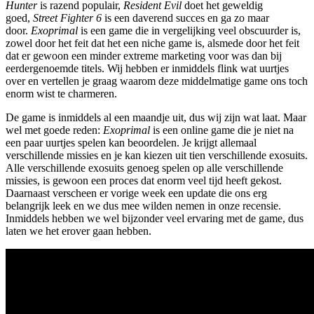
Hunter
is razend populair,
Resident Evil
doet het geweldig
goed,
Street Fighter 6
is een daverend succes en ga zo maar
door.
Exoprimal
is een game die in vergelijking veel obscuurder is,
zowel door het feit dat het een niche game is, alsmede door het feit
dat er gewoon een minder extreme marketing voor was dan bij
eerdergenoemde titels. Wij hebben er inmiddels flink wat uurtjes
over en vertellen je graag waarom deze middelmatige game ons toch
enorm wist te charmeren.
De game is inmiddels al een maandje uit, dus wij zijn wat laat. Maar
wel met goede reden:
Exoprimal
is een online game die je niet na
een paar uurtjes spelen kan beoordelen. Je krijgt allemaal
verschillende missies en je kan kiezen uit tien verschillende exosuits.
Alle verschillende exosuits genoeg spelen op alle verschillende
missies, is gewoon een proces dat enorm veel tijd heeft gekost.
Daarnaast verscheen er vorige week een update die ons erg
belangrijk leek en we dus mee wilden nemen in onze recensie.
Inmiddels hebben we wel bijzonder veel ervaring met de game, dus
laten we het erover gaan hebben.