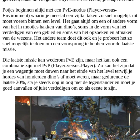
Potjes beginnen altijd met een PvE-modus (Player-versus-
Environment) waarin je meestal een vijftal taken zo snel mogelijk uit
moet voeren binnen een level. Het gaat altijd om een of andere vorm
van het in mootjes hakken van dino’s, soms in de vorm van het
verdedigen van een gebied en soms van het opzoeken en afmaken
van de wezens. Het andere team doet dit ook en je probeert het zo
snel mogelijk te doen om een voorsprong te hebben voor de laatste
missie.
Die laatste missie kan wederom PvE zijn, maar het kan ook een
combinatie zijn met PvP (Player-versus-Player). Zo kan het zijn dat
je een wagentje moet duwen naar het einde van het level terwijl je
hordes van honderden dino’s af moet weren, maar gedurende de
laatste 20%, sta je steeds oog in oog met de tegenstander en moet je
goed aanvallen of juist verdedigen om zo als eerste te zijn.