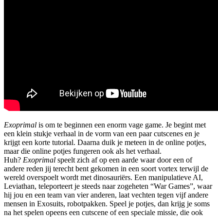
Exoprimal
is om te beginnen een enorm vage game. Je begint met
een klein stukje verhaal in de vorm van een paar cutscenes en je
krijgt een korte tutorial. Daarna duik je meteen in de online potjes,
maar die online potjes fungeren ook als het verhaal.
Huh?
Exoprimal
speelt zich af op een aarde waar door een of
andere reden jij terecht bent gekomen in een soort vortex terwijl de
wereld overspoelt wordt met dinosauriërs. Een manipulatieve AI,
Leviathan, teleporteert je steeds naar zogeheten “War Games”, waar
hij jou en een team van vier anderen, laat vechten tegen vijf andere
mensen in Exosuits, robotpakken. Speel je potjes, dan krijg je soms
na het spelen opeens een cutscene of een speciale missie, die ook