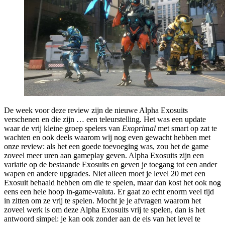
De week voor deze review zijn de nieuwe Alpha Exosuits
verschenen en die zijn … een teleurstelling. Het was een update
waar de vrij kleine groep spelers van
Exoprimal
met smart op zat te
wachten en ook deels waarom wij nog even gewacht hebben met
onze review: als het een goede toevoeging was, zou het de game
zoveel meer uren aan gameplay geven. Alpha Exosuits zijn een
variatie op de bestaande Exosuits en geven je toegang tot een ander
wapen en andere upgrades. Niet alleen moet je level 20 met een
Exosuit behaald hebben om die te spelen, maar dan kost het ook nog
eens een hele hoop in-game-valuta. Er gaat zo echt enorm veel tijd
in zitten om ze vrij te spelen. Mocht je je afvragen waarom het
zoveel werk is om deze Alpha Exosuits vrij te spelen, dan is het
antwoord simpel: je kan ook zonder aan de eis van het level te