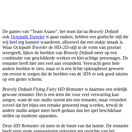
De games van “Team Asano”, het team dat na
Bravely Default
ook
Octopath Traveler
is gaan maken, hebben een grafische stijl die
wij heel erg kunnen waarderen, alhoewel dat een stukje smaak is.
Waar
Octopath Traveler
de HD-2D-stijl in de vorm van pixelart
weergeeft, lijken de beelden van
Bravely Default
meer op een
combinatie van geschilderde werken en klei-achtige personages. De
remaster heeft hier niet veel aan veranderd. Verwacht geen hele
andere beelden te zien, maar er is een lichte opknapbeurt geweest
om ervoor te zorgen dat de beelden van de 3DS er ook goed uitzien
op een groter scherm.
Bravely Default Flying Fairy HD Remaster
is daarmee een redelijk
gewone remaster. Het is een term die voor veel verwarring kan
zorgen, want de ene studio noemt iets een remaster, maar verandert
zoveel dat het bijna een remake genoemd mag worden, terwijl de
andere studio amper meer heeft gedaan dan het spel beschikbaar
stellen op moderne apparaten.
Deze
HD Remaster
zit meer in de buurt van dat laatste. De remaster
heeft geen grote aanpassingen gekregen ten opzichte van het