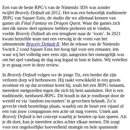
Een van de beste RPG’s van de Nintendo 3DS was zonder
twijfel
Bravely Default
uit 2012. Het was een behoorlijk traditionele
JRPG van Square Enix, de studio die we allemaal kennen van
games als
Final Fantasy
en
Dragon Quest
. Waar die games zich
met elk nieuw deel opnieuw hebben proberen uit te vinden,
voelde
Bravely Default
als een terugkeer naar de ‘roots’. In 2021
kwam hetzelfde team met een vervolg in de vorm van het
uitmuntende
Bravely Default II
. Met de release van de Nintendo
Switch 2 vond Square Enix het hoog tijd voor een remaster, iets
waar wij het volledig mee eens zijn, aangezien het onmogelijk was
om het spel vandaag de dag nog legaal in huis te halen. Wij vertellen
je er graag over in deze review.
In
Bravely Default
volgen we de jonge Tiz, een herder die zijn
verloren dorp wil herbouwen. Hij raakt verwikkeld in een groots
avontuur en op dat avontuur komt hij, zoals het een JRPG betaamt,
meerdere metgezellen tegen die zich bij hem aansluiten. Het is een
traditionele, turnbased-JRPG. Dit houdt in dat je rondloopt door de
wereld en via ‘random encounters’ in gevechten belandt. Zo’n
gevecht vindt beurtelings plaats, waarbij om de beurt een vijand of
een van jouw compagnons een actie uit mag voeren. Uniek aan
Bravely Default
is het concept waarbij je beurten op kan sparen. Als
je dit doet, kun je meerdere acties achter elkaar nemen. Dit zorgt
voor een ongelooflijke hoeveelheid strategie en hele spannende