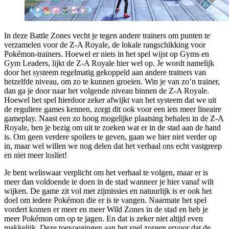
In deze Battle Zones vecht je tegen andere trainers om punten te
verzamelen voor de Z-A Royale, de lokale rangschikking voor
Pokémon-trainers. Hoewel er niets in het spel wijst op Gyms en
Gym Leaders, lijkt de Z-A Royale hier wel op. Je wordt namelijk
door het systeem regelmatig gekoppeld aan andere trainers van
hetzelfde niveau, om zo te kunnen groeien. Win je van zo’n trainer,
dan ga je door naar het volgende niveau binnen de Z-A Royale.
Hoewel het spel hierdoor zeker afwijkt van het systeem dat we uit
de reguliere games kennen, zorgt dit ook voor een iets meer lineaire
gameplay. Naast een zo hoog mogelijke plaatsing behalen in de Z-A
Royale, ben je bezig om uit te zoeken wat er in de stad aan de hand
is. Om geen verdere spoilers te geven, gaan we hier niet verder op
in, maar wel willen we nog delen dat het verhaal ons echt vastgreep
en niet meer losliet!
Je bent weliswaar verplicht om het verhaal te volgen, maar er is
meer dan voldoende te doen in de stad wanneer je hier vanaf wilt
wijken. De game zit vol met zijmissies en natuurlijk is er ook het
doel om iedere Pokémon die er is te vangen. Naarmate het spel
vordert komen er meer en meer Wild Zones in de stad en heb je
meer Pokémon om op te jagen. En dat is zeker niet altijd even
makkelijk. Deze toevoegingen aan het spel zorgen ervoor dat de