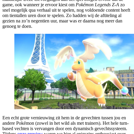
game, ook wanneer je ervoor kiest om
Pokémon Legends Z-A
zo
snel mogelijk qua verhaal uit te spelen, nog voldoende content heeft
om tientallen uren door te spelen. Zo hadden wij de aftiteling al
gezien na zo’n negentien uur, maar was er daarna nog meer dan
genoeg te doen.
Een echt grote vernieuwing zit hem in de gevechten tussen jou en
andere Pokémon (zowel in het wild als met trainers). Het hele turn-
based vechten is vervangen door een dynamisch gevechtssysteem.
Tijdens
onze preview
waren we hier al enigszins enthousiast over,