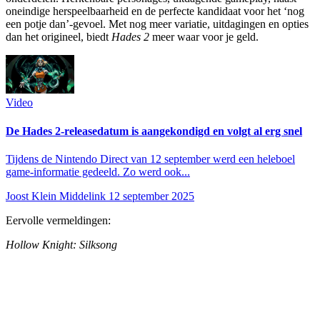
oneindige herspeelbaarheid en de perfecte kandidaat voor het ‘nog
een potje dan’-gevoel. Met nog meer variatie, uitdagingen en opties
dan het origineel, biedt
Hades 2
meer waar voor je geld.
Video
De Hades 2-releasedatum is aangekondigd en volgt al erg snel
Tijdens de Nintendo Direct van 12 september werd een heleboel
game-informatie gedeeld. Zo werd ook...
Joost Klein Middelink
12 september 2025
Eervolle vermeldingen:
Hollow Knight: Silksong