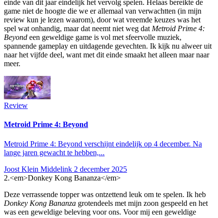
einde van dit jaar eindelijk het vervolg spelen. Helaas bereikte de
game niet de hoogte die we er allemaal van verwachtten (in mijn
review kun je lezen waarom), door wat vreemde keuzes was het
spel wat onhandig, maar dat neemt niet weg dat
Metroid Prime 4:
Beyond
een geweldige game is vol met sfeervolle muziek,
spannende gameplay en uitdagende gevechten. Ik kijk nu alweer uit
naar het vijfde deel, want met dit einde smaakt het alleen maar naar
meer.
Review
Metroid Prime 4: Beyond
Metroid Prime 4: Beyond verschijnt eindelijk op 4 december. Na
lange jaren gewacht te hebben,...
Joost Klein Middelink
2 december 2025
2.
<em>Donkey Kong Bananza</em>
Deze verrassende topper was ontzettend leuk om te spelen. Ik heb
Donkey Kong Bananza
grotendeels met mijn zoon gespeeld en het
was een geweldige beleving voor ons. Voor mij een geweldige