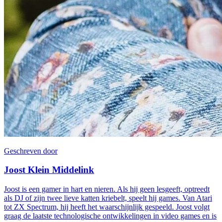
Geschreven door
Joost Klein Middelink
Joost is een gamer in hart en nieren. Als hij geen lesgeeft, optreedt
als DJ of zijn twee lieve katten kriebelt, speelt hij games. Van Atari
tot ZX Spectrum, hij heeft het waarschijnlijk gespeeld. Joost volgt
graag de laatste technologische ontwikkelingen in video games en is