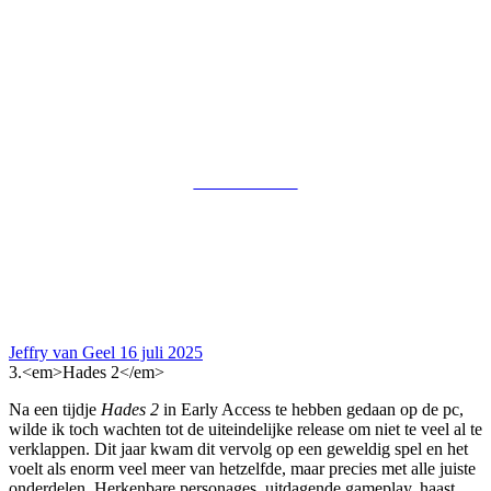
Jeffry van Geel
16 juli 2025
3.
<em>Hades 2</em>
Na een tijdje
Hades 2
in Early Access te hebben gedaan op de pc,
wilde ik toch wachten tot de uiteindelijke release om niet te veel al te
verklappen. Dit jaar kwam dit vervolg op een geweldig spel en het
voelt als enorm veel meer van hetzelfde, maar precies met alle juiste
onderdelen. Herkenbare personages, uitdagende gameplay, haast