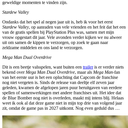
geweldige momenten te vinden zijn.
Stardew Valley
Ondanks dat het spel al negen jaar uit is, heb ik voor het eerst
Stardew Valley
, op aanraden van vele vrienden en het feit dat het een
van de gratis spellen bij PlayStation Plus was, samen met mijn
vrouw opgestart dit jaar. Vele avonden verder kijken we nu alweer
uit om samen de kippen te verzorgen, op zoek te gaan naar
zeldzame middelen en ons land te verzorgen.
Mega Man Dual Overdrive
Dit is een beetje valsspelen, want buiten een
trailer
is er verder niets
bekend over
Mega Man Dual Overdrive
, maar als
Mega Man
-fan
van het eerste uur is het een opluchting dat Capcom de franchise
nog niet vergeten is. Sinds de release van deeltje elf zeven jaar
geleden, kwamen de afgelopen jaren puur heruitgaven van eerdere
spellen of samenwerkingen met andere franchises uit. Het idee dat
de Blue Bomber nog niet is overleden, maakt mij intens blij. Helaas
weet ik ook al dat deze game niet in mijn top drie van volgend jaar
zit, omdat de game pas in 2027 uitkomt. Nog even geduld dus …