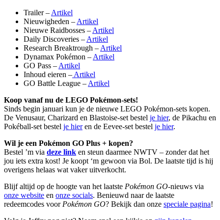
Trailer –
Artikel
Nieuwigheden –
Artikel
Nieuwe Raidbosses –
Artikel
Daily Discoveries –
Artikel
Research Breaktrough –
Artikel
Dynamax Pokémon –
Artikel
GO Pass –
Artikel
Inhoud eieren –
Artikel
GO Battle League –
Artikel
Koop vanaf nu de LEGO Pokémon-sets!
Sinds begin januari kun je de nieuwe LEGO Pokémon-sets kopen.
De Venusaur, Charizard en Blastoise-set bestel
je hier
, de Pikachu en
Pokéball-set bestel
je hier
en de Eevee-set bestel
je hier
.
Wil je een Pokémon GO Plus + kopen?
Bestel ’m via
deze link
en steun daarmee NWTV – zonder dat het
jou iets extra kost! Je koopt ‘m gewoon via Bol. De laatste tijd is hij
overigens helaas wat vaker uitverkocht.
Blijf altijd op de hoogte van het laatste
Pokémon GO
-nieuws via
onze website
en
onze socials
. Benieuwd naar de laatste
redeemcodes voor
Pokémon GO
? Bekijk dan onze
speciale pagina
!