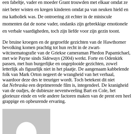
een fabeltje, vader en moeder Grant trouwden met elkaar omdat ze
niet beter wisten en kregen kinderen omdat pa van neuken hield en
ma katholiek was.
De ontroering zit echter in de miniscule
momenten dat de norse vader, ondanks zijn gebrekkige emotionele
en verbale vaardigheden, toch zijn liefde voor zijn gezin toont.
De bruine kroegen en de gegroefde gezichten van de Hawthorner
bevolking komen prachtig tot hun recht in de zwart-
witcinematografie van de Griekse cameraman Phedon Papamichael,
met wie Payne sinds
Sideways
(2004) werkt. Forte en Odenkirk
passen, met hun burgerlijke en ongeplooide gezichten, zowel
letterlijk als figuurlijk niet in het plaatje. De aangenaam kabbelende
folk van Mark Orton negeert de wrangheid van het verhaal,
waardoor deze des te treuriger wordt. Toch betekent dit niet
dat
Nebraska
een deprimerende film is, integendeel. De kranigheid
van de oudjes, de dubieuze neventweeling Bart en Cole, het
glorieuze einde en vele andere factoren maken van de prent een heel
grappige en opbeurende ervaring.