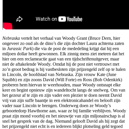
Nebraska
vertelt het verhaal van Woody Grant (Bruce Dern, hier
ongeveer zo oud als de dino’s die zijn dochter Laura achterna zaten
in
Jurassic Park
) die via de post de mededeling krijgt dat hij een
miljoen dollar heeft gewonnen. Elk zinnig mens ziet meteen dat het
hier om een reclameactie gaat van een tijdschriftenuitgever, maar
niet de aftakelende Woody. Omdat hij de post niet vertrouwt met
zo’n groot bedrag is hij vastbesloten zijn prijzengeld zelf op te halen
in Lincoln, de hoofdstad van Nebraska. Zijn vrouw Kate (June
Squibb) en zijn zoons David (Will Forte) en Ross (Bob Odenkirk)
proberen hem hiervan te weerhouden, maar Woody ontsnapt elke
keer en begint opnieuw zijn wandeltocht langs de snelweg. Om van
het gezeur af te zijn en zijn vader een plezier te doen neemt David
vrij van zijn suffe baantje in een elektronicahandel en belooft zijn
vader naar Lincoln te brengen. Onderweg doen ze Woody’s
geboortedorp Hawthorne aan, waar ze bij familie verblijven. Woody
praat zijn mond voorbij en het nieuwtje van zijn miljonairschap is al
snel het gesprek van de dag. Niemand gelooft David als hij zegt dat
het prijzengeld niet echt is en iedereen blijkt plotseling geld tegoed