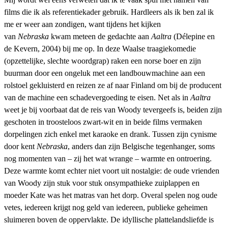
films die ik als referentiekader gebruik. Hardleers als ik ben zal ik
me er weer aan zondigen, want tijdens het kijken
van
Nebraska
kwam meteen de gedachte aan
Aaltra
(Délepine en
de Kevern, 2004) bij me op. In deze Waalse traagiekomedie
(opzettelijke, slechte woordgrap) raken een norse boer en zijn
buurman door een ongeluk met een landbouwmachine aan een
rolstoel gekluisterd en reizen ze af naar Finland om bij de producent
van de machine een schadevergoeding te eisen. Net als in
Aaltra
weet je bij voorbaat dat de reis van Woody tevergeefs is, beiden zijn
geschoten in troosteloos zwart-wit en in beide films vermaken
dorpelingen zich enkel met karaoke en drank. Tussen zijn cynisme
door kent
Nebraska
, anders dan zijn Belgische tegenhanger, soms
nog momenten van – zij het wat wrange – warmte en ontroering.
Deze warmte komt echter niet voort uit nostalgie: de oude vrienden
van Woody zijn stuk voor stuk onsympathieke zuiplappen en
moeder Kate was het matras van het dorp. Overal spelen nog oude
vetes, iedereen krijgt nog geld van iedereen, publieke geheimen
sluimeren boven de oppervlakte.
De idyllische plattelandsliefde is