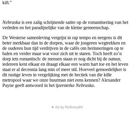
kift."
Nebraska
is een zalig schrijnende satire op de romantisering van het
verleden en het paradijselijke van de kleine gemeenschap.
De Westerse samenleving vergrijst in rap tempo en nergens is dit
beter merkbaar dan in de dorpen, waar de jongeren wegtrekken en
de ouderen hun tijd verdrijven in de cafés om herinneringen op te
halen en verder maar wat voor zich uit te staren. Toch heeft zo’n
dorp iets romantisch: de mensen staan er nog dicht bij de natuur,
iedereen kent elkaar en draagt elkaar een warm hart toe en het leven
staat er al decennia lang min of meer stil. Hoeveel gemoedelijker is
dit rustige leven in vergelijking met de hectiek van die kille
metropool waar we onze buurman niet eens kennen? Alexander
Payne geeft antwoord in het ijzersterke
Nebraska
.
▼ Ad by Refinery89