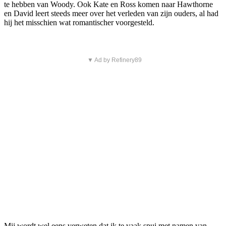
te hebben van Woody. Ook Kate en Ross komen naar Hawthorne
en David leert steeds meer over het verleden van zijn ouders, al had
hij het misschien wat romantischer voorgesteld.
▼ Ad by Refinery89
Mij wordt wel eens verweten dat ik te vaak spui met namen van