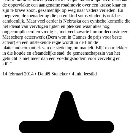
de oppervlakte een aangename roadmovie over een krasse knar en
zijn te brave zoon, gezamenlijk op weg naar vaders verleden. En
toegeven, de toenadering die pa en kind soms vinden is ook best
aandoenlijk. Maar veel eerder is Nebraska een cynische komedie die
het ideaal van vervlogen tijden en plekken waar alles nog
ongecompliceerd en vredig is, met veel zwarte humor deconstrueert.
Met scherp acteerwerk (Dern won in Cannes de prijs voor beste
acteur) en een uitstekende regie wordt in de film de
plattelandsromantiek van de stedeling ontmantelt. Blijf maar lekker
in die koude en afstandelijke stad, de gemeenschapszin van het
gehucht is niet meer dan een voedingsbodem voor verveling en
kift."
14 februari 2014
•
Daniël Steneker
•
4 min leestijd