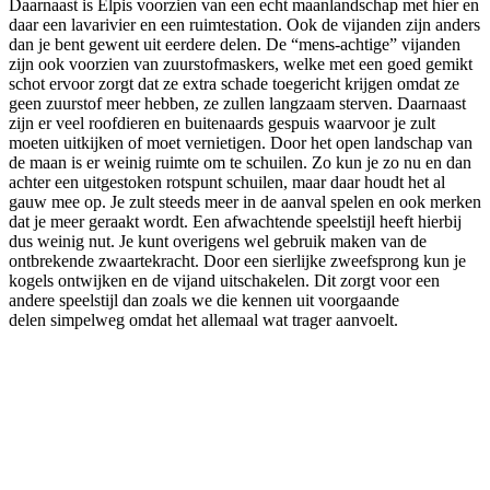
Daarnaast is Elpis voorzien van een echt maanlandschap met hier en
daar een lavarivier en een ruimtestation. Ook de vijanden zijn anders
dan je bent gewent uit eerdere delen. De “mens-achtige” vijanden
zijn ook voorzien van zuurstofmaskers, welke met een goed gemikt
schot ervoor zorgt dat ze extra schade toegericht krijgen omdat ze
geen zuurstof meer hebben, ze zullen langzaam sterven. Daarnaast
zijn er veel roofdieren en buitenaards gespuis waarvoor je zult
moeten uitkijken of moet vernietigen. Door het open landschap van
de maan is er weinig ruimte om te schuilen. Zo kun je zo nu en dan
achter een uitgestoken rotspunt schuilen, maar daar houdt het al
gauw mee op. Je zult steeds meer in de aanval spelen en ook merken
dat je meer geraakt wordt. Een afwachtende speelstijl heeft hierbij
dus weinig nut. Je kunt overigens wel gebruik maken van de
ontbrekende zwaartekracht. Door een sierlijke zweefsprong kun je
kogels ontwijken en de vijand uitschakelen. Dit zorgt voor een
andere speelstijl dan zoals we die kennen uit voorgaande
delen simpelweg omdat het allemaal wat trager aanvoelt.