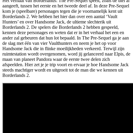
Het verhaal van Borderlands: The Pre-Sequel speelt, zoals de titel al
aangeeft, tussen het eerste en het tweede deel af. In deze Pre-Sequel
kom je (speelbare) personages tegen die je voornamelijk kent uit
Borderlands 2. We hebben het hier dan over een aantal ‘Vault
Hunters’ en over Handsome Jack, de ultieme slechterik uit
Borderlands 2. De spelers die Borderlands 2 hebben gespeeld,
kennen deze personages en weten dat er in het verhaal het een en
ander zal gebeuren dat hun lot bepaald. In The Pre-Sequel ga je aan
de slag met één van vier Vaulthunters en neem je het op voor
Handsome Jack die in flinke moeilijkheden verkeerd. Terwijl zijn
ruimtestation wordt overgenomen, word jij gelanceerd naar Elpis, de
maan van planeet Pandora waar de eerste twee delen zich
afspeelden. Hier zet je je trip voort en ervaar je hoe Handsome Jack
steeds machtiger wordt en uitgroeit tot de man die we kennen uit
Borderlands 2.