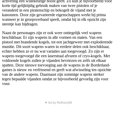
activering een willekeurige boost geeft. Zo kun je bijvoorbeeld voor
korte tijd gelijktijdig gebruik maken van twee pistolen of je
veranderd in een piratenschip en bekogelt de vijand met je
kanonnen. Door zijn gevarieerde eigenschappen werkt hij prima
wanneer je in groepsverband speelt, omdat hij in elk opzicht zijn
steentje kan bijdragen.
Naast de personages zijn er ook weer ontiegelijk veel wapens
beschikbaar. Er zijn wapens in alle vormen en maten. Van een
pistool met brandende kogels, tot een jachtgeweer met exploderende
munitie. Dit soort wapens waren in eerdere delen ook beschikbaar,
echter hebben ze er nu wat variaties aan toegevoegd. Zo zijn er
wapens toegevoegd die een laserstraal afvuren of cryo-kogels. Met
voldoende kogels zullen je vijanden bevriezen en zelfs uit elkaar
spatten. Deze nieuwe toevoeging aan de wapens in de Borderland-
games is nieuw en verfrissend en geeft wat afwisseling ten opzichte
van de andere wapens. Daarnaast zijn sommige wapens sterker
tegen bepaalde vijanden omdat ze bijvoorbeeld gevoelig zijn voor
vuur.
▼ Ad by Refinery89