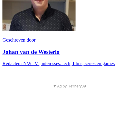
Geschreven door
Johan van de Westerlo
Redacteur NWTV | interesses: tech, films, series en games
▼ Ad by Refinery89