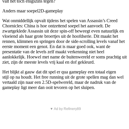
valt het toch enigszins tegen?
Anders maar soepel
2D-gameplay
Wat onmiddellijk opvalt tijdens het spelen van Assassin’s Creed
Chornicles: China is hoe ontzettend soepel het aanvoelt. De
zwartgeklede Assassin uit deze spin-off beweegt even natuurlijk en
vloeiend als haar grote broertjes uit de hoofdserie. Dit maakt het
rennen, klimmen en springen door de side-scrolling levels vanaf het
eerste moment een genot. En dat is maar goed ook, want de
presentatie van de levels zelf maakt verkenning niet heel
aanlokkelijk. Hoewel met name de buitenwereld er soms prachtig uit
ziet, zijn de meeste levels vrij kaal en dof gekleurd.
Het blijkt al gauw dat dit spel er qua gameplay een totaal eigen
stijl op na houdt. Het free running uit de grote spellen mag dan wel
vertaald zijn naar een 2.5D-spelwereld, maar de nadruk van de
gameplay ligt meer dan ooit tevoren op het sluipen.
▼ Ad by Refinery89