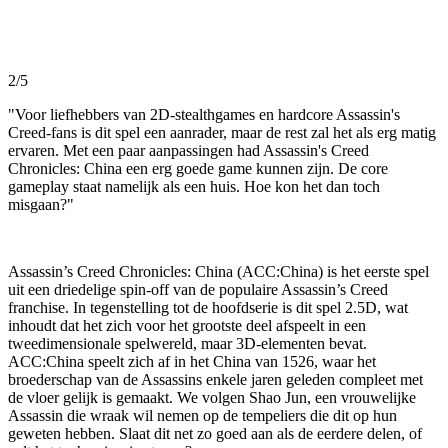
2/5
"Voor liefhebbers van 2D-stealthgames en hardcore Assassin's
Creed-fans is dit spel een aanrader, maar de rest zal het als erg matig
ervaren. Met een paar aanpassingen had Assassin's Creed
Chronicles: China een erg goede game kunnen zijn. De core
gameplay staat namelijk als een huis. Hoe kon het dan toch
misgaan?"
Assassin’s Creed Chronicles: China (ACC:China) is het eerste spel
uit een driedelige spin-off van de populaire Assassin’s Creed
franchise. In tegenstelling tot de hoofdserie is dit spel 2.5D, wat
inhoudt dat het zich voor het grootste deel afspeelt in een
tweedimensionale spelwereld, maar 3D-elementen bevat.
ACC:China speelt zich af in het China van 1526, waar het
broederschap van de Assassins enkele jaren geleden compleet met
de vloer gelijk is gemaakt. We volgen Shao Jun, een vrouwelijke
Assassin die wraak wil nemen op de tempeliers die dit op hun
geweten hebben. Slaat dit net zo goed aan als de eerdere delen, of