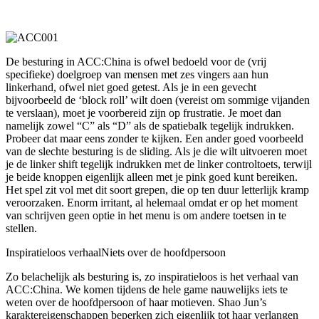
De besturing in ACC:China is ofwel bedoeld voor de (vrij
specifieke) doelgroep van mensen met zes vingers aan hun
linkerhand, ofwel niet goed getest. Als je in een gevecht
bijvoorbeeld de ‘block roll’ wilt doen (vereist om sommige vijanden
te verslaan), moet je voorbereid zijn op frustratie. Je moet dan
namelijk zowel “C” als “D” als de spatiebalk tegelijk indrukken.
Probeer dat maar eens zonder te kijken. Een ander goed voorbeeld
van de slechte besturing is de sliding. Als je die wilt uitvoeren moet
je de linker shift tegelijk indrukken met de linker controltoets, terwijl
je beide knoppen eigenlijk alleen met je pink goed kunt bereiken.
Het spel zit vol met dit soort grepen, die op ten duur letterlijk kramp
veroorzaken. Enorm irritant, al helemaal omdat er op het moment
van schrijven geen optie in het menu is om andere toetsen in te
stellen.
Inspiratieloos verhaal
Niets over de hoofdpersoon
Zo belachelijk als besturing is, zo inspiratieloos is het verhaal van
ACC:China. We komen tijdens de hele game nauwelijks iets te
weten over de hoofdpersoon of haar motieven. Shao Jun’s
karaktereigenschappen beperken zich eigenlijk tot haar verlangen