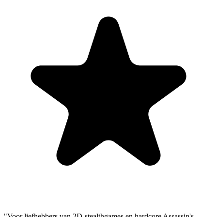
"Voor liefhebbers van 2D-stealthgames en hardcore Assassin's