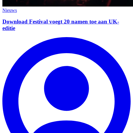
Nieuws
Download Festival voegt 20 namen toe aan UK-
editie