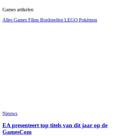
Games artikelen
Alles
Games
Films
Bordspellen
LEGO
Pokémon
Nieuws
EA presenteert top titels van dit jaar op de
GamesCom